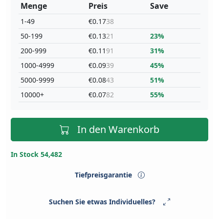
Menge
Preis
Save
1-49
€0.17
38
50-199
€0.13
21
23%
200-999
€0.11
91
31%
1000-4999
€0.09
39
45%
5000-9999
€0.08
43
51%
10000+
€0.07
82
55%
In den Warenkorb
In Stock 54,482
Tiefpreisgarantie
Suchen Sie etwas Individuelles?