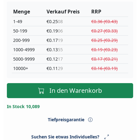
Menge
Verkauf Preis
RRP
1-49
€0.25
08
€0.36 (€0.43)
50-199
€0.19
06
€0.27 (€0.33)
200-999
€0.17
19
€0.25 (€0.29)
1000-4999
€0.13
55
€0.19 (€0.23)
5000-9999
€0.12
17
€0.17 (€0.21)
10000+
€0.11
29
€0.16 (€0.19)
In den Warenkorb
In Stock 10,089
Tiefpreisgarantie
Suchen Sie etwas Individuelles?