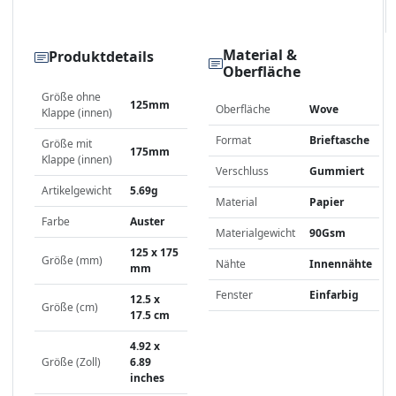
Material &
Produktdetails
Oberfläche
Größe ohne
125mm
Oberfläche
Wove
Klappe (innen)
Format
Brieftasche
Größe mit
175mm
Klappe (innen)
Verschluss
Gummiert
Artikelgewicht
5.69g
Material
Papier
Farbe
Auster
Materialgewicht
90Gsm
125 x 175
Größe (mm)
Nähte
Innennähte
mm
Fenster
Einfarbig
12.5 x
Größe (cm)
17.5 cm
4.92 x
Größe (Zoll)
6.89
inches