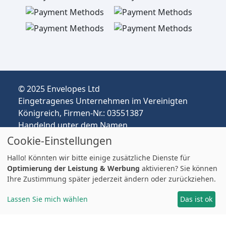
© 2025 Envelopes Ltd
Eingetragenes Unternehmen im Vereinigten
Königreich, Firmen-Nr.: 03551387
Handelnd unter dem Namen
envelopespackaging.de | Versand vom
Cookie-Einstellungen
Vereinigten Königreich nach Deutschland
Hallo! Könnten wir bitte einige zusätzliche Dienste für
Preise in EUR | Zölle & MwSt. können anfallen.
Optimierung der Leistung & Werbung
aktivieren? Sie können
Impressum
Ihre Zustimmung später jederzeit ändern oder zurückziehen.
Lassen Sie mich wählen
Das ist ok