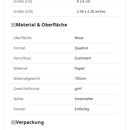
Größe (cm)
6 x 6 cm
Größe (Zoll)
2.36 x 2.36 inches
Material & Oberfläche
Oberfläche
Wove
Format
Quadrat
Verschluss
Gummiert
Material
Papier
Materialgewicht
70Gsm
Gewichtsformat
g/m²
Nähte
Innennähte
Fenster
Einfarbig
Verpackung