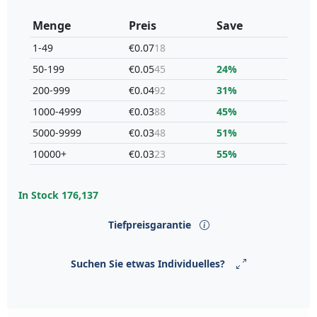
Menge
Preis
Save
1-49
€0.07
18
50-199
€0.05
45
24%
200-999
€0.04
92
31%
1000-4999
€0.03
88
45%
5000-9999
€0.03
48
51%
10000+
€0.03
23
55%
In Stock
176,137
Tiefpreisgarantie
Suchen Sie etwas Individuelles?