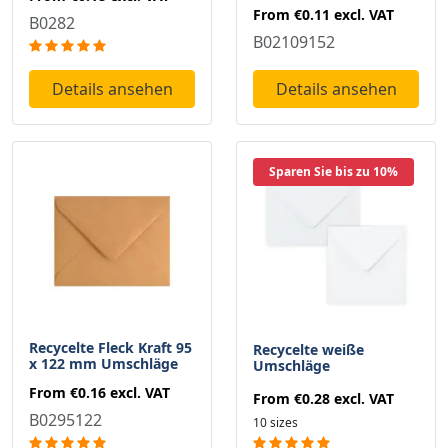
From
€0.11
excl. VAT
B0282
B02109152
Details ansehen
Details ansehen
Sparen Sie bis zu 10%
Recycelte Fleck Kraft 95
Recycelte weiße
x 122 mm Umschläge
Umschläge
From
€0.16
excl. VAT
From
€0.28
excl. VAT
B0295122
10 sizes