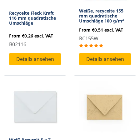
Weiße, recycelte 155
Recycelte Fleck Kraft
mm quadratische
116 mm quadratische
Umschläge 100 g/m²
Umschläge
From
€0.51
excl. VAT
From
€0.26
excl. VAT
RC155W
B02116
Details ansehen
Details ansehen
Weiß Recycelt 5 x 7