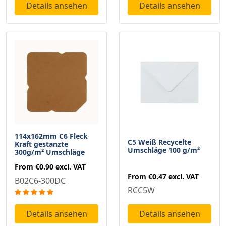
Details ansehen
Details ansehen
114x162mm C6 Fleck
C5 Weiß Recycelte
Kraft gestanzte
Umschläge 100 g/m²
300g/m² Umschläge
From
€0.90
excl. VAT
From
€0.47
excl. VAT
B02C6-300DC
RCC5W
Details ansehen
Details ansehen