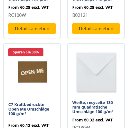
From
€0.28
excl. VAT
From
€0.28
excl. VAT
RC100W
B02121
Details ansehen
Details ansehen
Sparen Sie 30%
Weiße, recycelte 130
C7 Kraftbedruckte
mm quadratische
Open Me Umschläge
Umschläge 100 g/m²
100 g/m²
From
€0.32
excl. VAT
From
€0.12
excl. VAT
RC130W