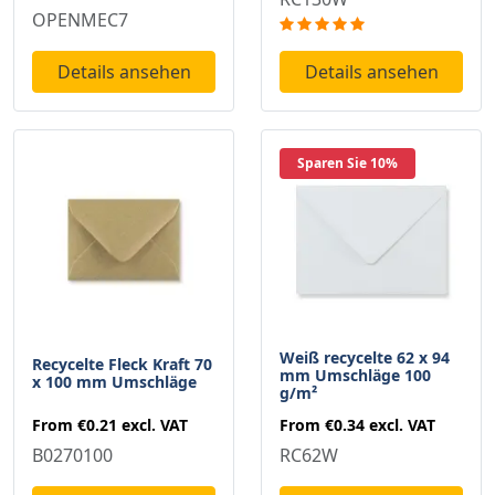
OPENMEC7
Details ansehen
Details ansehen
Sparen Sie 10%
Weiß recycelte 62 x 94
Recycelte Fleck Kraft 70
mm Umschläge 100
x 100 mm Umschläge
g/m²
From
€0.21
excl. VAT
From
€0.34
excl. VAT
B0270100
RC62W