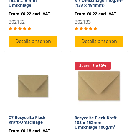
152 x 216 mm
x 7 Umschläge 110g/m²
Umschläge
(133 x 184mm)
From
€0.22
excl. VAT
From
€0.22
excl. VAT
B02152
B02133
Details ansehen
Details ansehen
Sparen Sie 30%
C7 Recycelte Fleck
Recycelte Fleck Kraft
Kraft-Umschläge
108 x 152mm
Umschläge 100g/m²
From
€0.18
excl. VAT