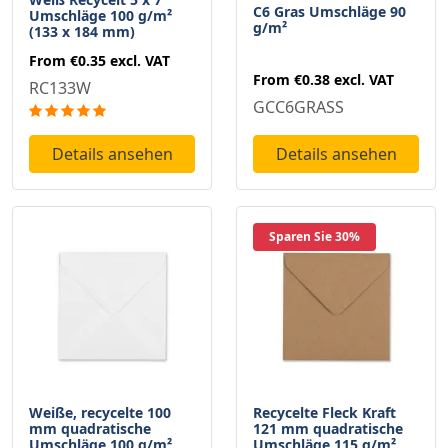
C6 Gras Umschläge 90
Umschläge 100 g/m²
g/m²
(133 x 184 mm)
From
€0.35
excl. VAT
From
€0.38
excl. VAT
RC133W
GCC6GRASS
Details ansehen
Details ansehen
Sparen Sie 30%
Weiße, recycelte 100
Recycelte Fleck Kraft
mm quadratische
121 mm quadratische
Umschläge 100 g/m²
Umschläge 115 g/m²