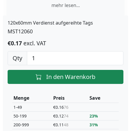
mehr lesen...
120x60mm Verdienst aufgereihte Tags
MST12060
€0.17
excl. VAT
Qty
In den Warenkorb
Menge
Preis
Save
1-49
€0.16
76
50-199
€0.12
74
23%
200-999
€0.11
48
31%