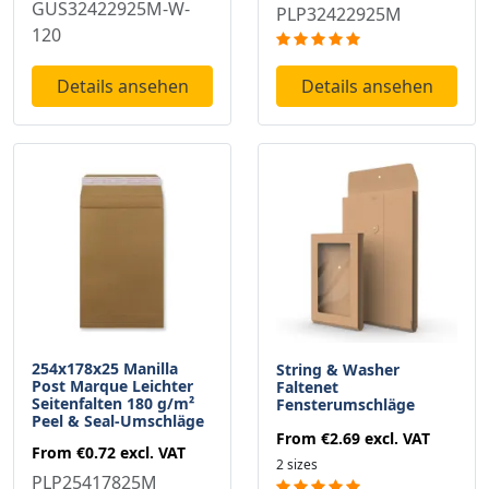
GUS32422925M-W-
PLP32422925M
120
Details ansehen
Details ansehen
254x178x25 Manilla
String & Washer
Post Marque Leichter
Faltenet
Seitenfalten 180 g/m²
Fensterumschläge
Peel & Seal-Umschläge
From
€2.69
excl. VAT
From
€0.72
excl. VAT
2 sizes
PLP25417825M