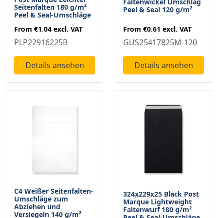
Faltenwickel Umschlag
Seitenfalten 180 g/m²
Peel & Seal 120 g/m²
Peel & Seal-Umschläge
From
€0.61
excl. VAT
From
€1.04
excl. VAT
GUS25417825M-120
PLP22916225B
Details ansehen
Details ansehen
C4 Weißer Seitenfalten-
324x229x25 Black Post
Umschläge zum
Marque Lightweight
Abziehen und
Faltenwurf 180 g/m²
Versiegeln 140 g/m²
Peel & Seal-Umschläge