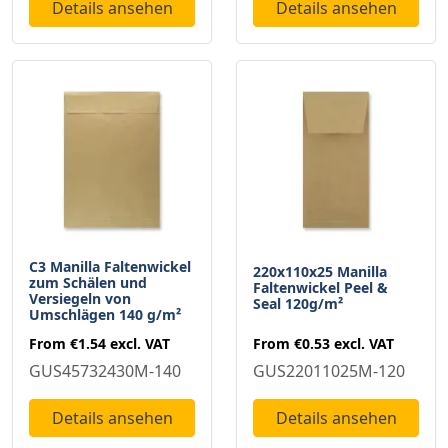
Details ansehen
Details ansehen
C3 Manilla Faltenwickel
220x110x25 Manilla
zum Schälen und
Faltenwickel Peel &
Versiegeln von
Seal 120g/m²
Umschlägen 140 g/m²
From
€0.53
excl. VAT
From
€1.54
excl. VAT
GUS22011025M-120
GUS45732430M-140
Details ansehen
Details ansehen