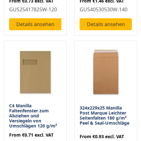
From
€0.73
excl. VAT
From
€1.46
excl. VAT
GUS25417825W-120
GUS40530530W-140
Details ansehen
Details ansehen
C4 Manilla
324x229x25 Manilla
Faltenfenster zum
Post Marque Leichter
Abziehen und
Seitenfalten 180 g/m²
Versiegeln von
Peel & Seal-Umschläge
Umschlägen 120 g/m²
From
€0.71
excl. VAT
From
€0.93
excl. VAT