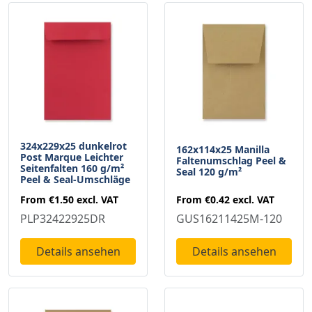
324x229x25 dunkelrot
162x114x25 Manilla
Post Marque Leichter
Faltenumschlag Peel &
Seitenfalten 160 g/m²
Seal 120 g/m²
Peel & Seal-Umschläge
From
€0.42
excl. VAT
From
€1.50
excl. VAT
GUS16211425M-120
PLP32422925DR
Details ansehen
Details ansehen