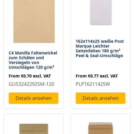
162x114x25 weiße Post
Marque Leichter
Seitenfalten 180 g/m²
C4 Manilla Faltenwickel
Peel & Seal-Umschläge
zum Schälen und
Versiegeln von
Umschlägen 120 g/m²
From
€0.70
excl. VAT
From
€0.77
excl. VAT
GUS32422925M-120
PLP16211425W
Details ansehen
Details ansehen