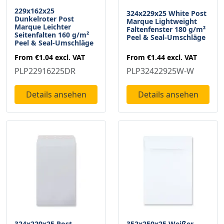
229x162x25
324x229x25 White Post
Dunkelroter Post
Marque Lightweight
Marque Leichter
Faltenfenster 180 g/m²
Seitenfalten 160 g/m²
Peel & Seal-Umschläge
Peel & Seal-Umschläge
From
€1.44
excl. VAT
From
€1.04
excl. VAT
PLP32422925W-W
PLP22916225DR
Details ansehen
Details ansehen
324x229x25 Post
352x250x25 Weißer