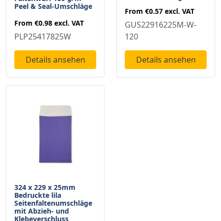
Peel & Seal-Umschläge
From
€0.57
excl. VAT
From
€0.98
excl. VAT
GUS22916225M-W-
PLP25417825W
120
Details ansehen
Details ansehen
324 x 229 x 25mm
Bedruckte lila
Seitenfaltenumschläge
mit Abzieh- und
Klebeverschluss