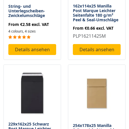
162x114x25 Manilla
String- und
Post Marque Leichter
Unterlegscheiben-
Seitenfalte 180 g/m²
Zwickelumschläge
Peel & Seal-Umschläge
From
€2.58
excl. VAT
From
€0.66
excl. VAT
4 colours, 4 sizes
PLP16211425M
Details ansehen
Details ansehen
229x162x25 Schwarz
254x178x25 Manilla
Post Marque Leichter