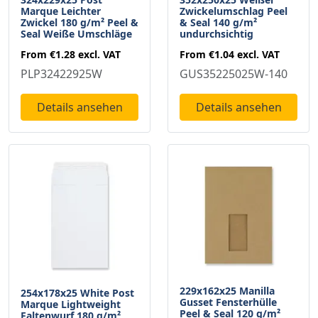
Marque Leichter
Zwickelumschlag Peel
Zwickel 180 g/m² Peel &
& Seal 140 g/m²
Seal Weiße Umschläge
undurchsichtig
From
€1.28
excl. VAT
From
€1.04
excl. VAT
PLP32422925W
GUS35225025W-140
Details ansehen
Details ansehen
229x162x25 Manilla
254x178x25 White Post
Gusset Fensterhülle
Marque Lightweight
Peel & Seal 120 g/m²
Faltenwurf 180 g/m²