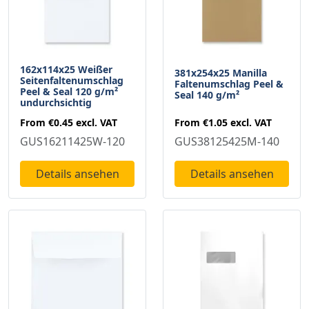
162x114x25 Weißer
381x254x25 Manilla
Seitenfaltenumschlag
Faltenumschlag Peel &
Peel & Seal 120 g/m²
Seal 140 g/m²
undurchsichtig
From
€1.05
excl. VAT
From
€0.45
excl. VAT
GUS38125425M-140
GUS16211425W-120
Details ansehen
Details ansehen