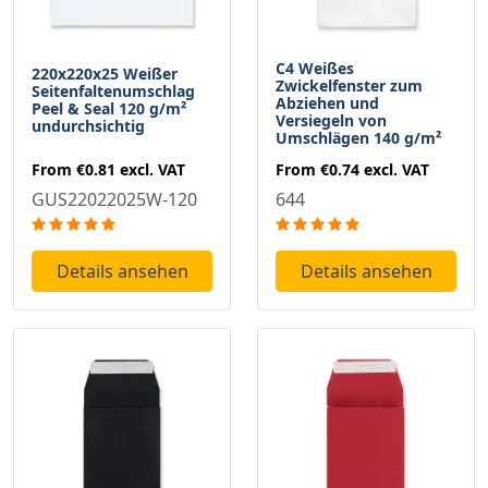
C4 Weißes
220x220x25 Weißer
Zwickelfenster zum
Seitenfaltenumschlag
Abziehen und
Peel & Seal 120 g/m²
Versiegeln von
undurchsichtig
Umschlägen 140 g/m²
From
€0.81
excl. VAT
From
€0.74
excl. VAT
GUS22022025W-120
644
Details ansehen
Details ansehen