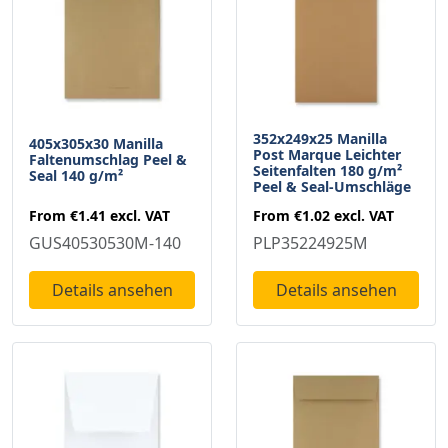
352x249x25 Manilla
405x305x30 Manilla
Post Marque Leichter
Faltenumschlag Peel &
Seitenfalten 180 g/m²
Seal 140 g/m²
Peel & Seal-Umschläge
From
€1.41
excl. VAT
From
€1.02
excl. VAT
GUS40530530M-140
PLP35224925M
Details ansehen
Details ansehen