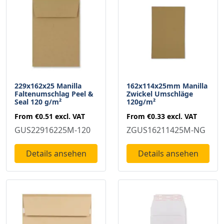
229x162x25 Manilla
162x114x25mm Manilla
Faltenumschlag Peel &
Zwickel Umschläge
Seal 120 g/m²
120g/m²
From
€0.51
excl. VAT
From
€0.33
excl. VAT
GUS22916225M-120
ZGUS16211425M-NG
Details ansehen
Details ansehen