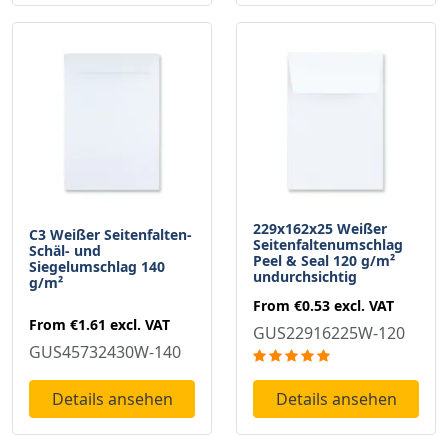
229x162x25 Weißer
C3 Weißer Seitenfalten-
Seitenfaltenumschlag
Schäl- und
Peel & Seal 120 g/m²
Siegelumschlag 140
undurchsichtig
g/m²
From
€0.53
excl. VAT
From
€1.61
excl. VAT
GUS22916225W-120
GUS45732430W-140
Details ansehen
Details ansehen