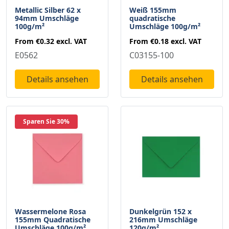
Metallic Silber 62 x
Weiß 155mm
94mm Umschläge
quadratische
100g/m²
Umschläge 100g/m²
From
€0.32
excl. VAT
From
€0.18
excl. VAT
E0562
C03155-100
Details ansehen
Details ansehen
Sparen Sie 30%
Wassermelone Rosa
Dunkelgrün 152 x
155mm Quadratische
216mm Umschläge
Umschläge 100g/m²
120g/m²