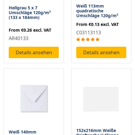
Weiß 113mm
Hellgrau 5 x 7
quadratische
Umschläge 120g/m²
Umschläge 120g/m²
(133 x 184mm)
From
€0.13
excl. VAT
From
€0.26
excl. VAT
C03113113
AR40133
Details ansehen
Details ansehen
152x216mm Weiße
Weiß 140mm