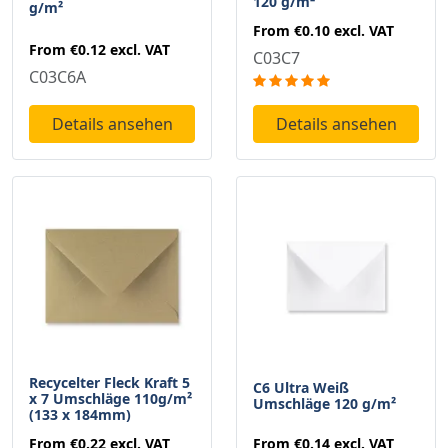
120 g/m²
g/m²
From
€0.10
excl. VAT
From
€0.12
excl. VAT
C03C7
C03C6A
Details ansehen
Details ansehen
Recycelter Fleck Kraft 5
C6 Ultra Weiß
x 7 Umschläge 110g/m²
Umschläge 120 g/m²
(133 x 184mm)
From
€0.14
excl. VAT
From
€0.22
excl. VAT