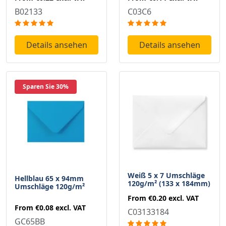
C03C6
B02133
Details ansehen
Details ansehen
Sparen Sie 30%
Weiß 5 x 7 Umschläge
Hellblau 65 x 94mm
120g/m² (133 x 184mm)
Umschläge 120g/m²
From
€0.20
excl. VAT
From
€0.08
excl. VAT
C03133184
GC65BB