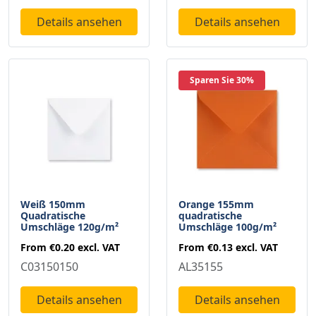
Details ansehen
Details ansehen
Sparen Sie 30%
Weiß 150mm
Orange 155mm
Quadratische
quadratische
Umschläge 120g/m²
Umschläge 100g/m²
From
€0.20
excl. VAT
From
€0.13
excl. VAT
C03150150
AL35155
Details ansehen
Details ansehen