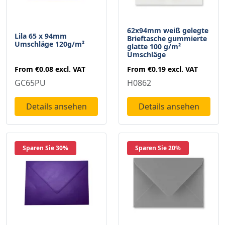
62x94mm weiß gelegte
Lila 65 x 94mm
Brieftasche gummierte
Umschläge 120g/m²
glatte 100 g/m²
Umschläge
From
€0.08
excl. VAT
From
€0.19
excl. VAT
GC65PU
H0862
Details ansehen
Details ansehen
Sparen Sie 30%
Sparen Sie 20%