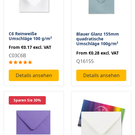
C6 Reinweiße
Blauer Glanz 155mm
Umschläge 100 g/m²
quadratische
Umschläge 100g/m²
From
€0.17
excl. VAT
From
€0.28
excl. VAT
C03C6B
Q16155
Details ansehen
Details ansehen
Sparen Sie 30%