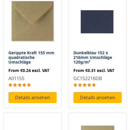
Gerippte Kraft 155 mm
Dunkelblau 152 x
quadratische
216mm Umschläge
Umschläge
120g/m²
From
€0.24
excl. VAT
From
€0.31
excl. VAT
A01155
GC152216DB
Details ansehen
Details ansehen