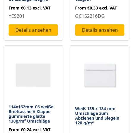
From
€0.13
excl. VAT
From
€0.33
excl. VAT
YES201
GC152216DG
Details ansehen
Details ansehen
114x162mm C6 weiße
Weiß 135 x 184 mm
Brieftasche V Klappe
Umschläge zum
gummierte glatte
Abziehen und Siegeln
130g/m² Umschläge
120 g/m²
From
€0.24
excl. VAT