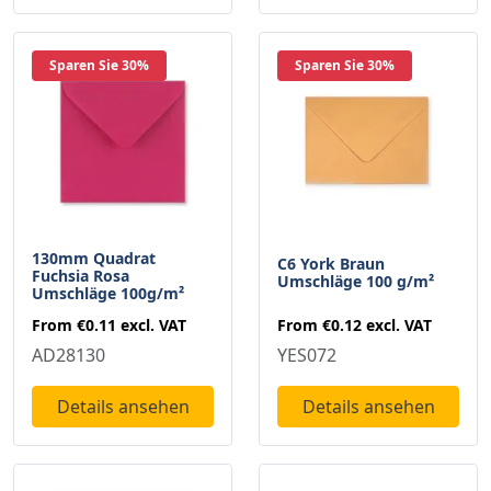
Sparen Sie 30%
Sparen Sie 30%
130mm Quadrat
C6 York Braun
Fuchsia Rosa
Umschläge 100 g/m²
Umschläge 100g/m²
From
€0.12
excl. VAT
From
€0.11
excl. VAT
YES072
AD28130
Details ansehen
Details ansehen