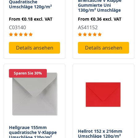
Brieftasche V Klappe
Quadratische
Gummierte Uni
Umschläge 120g/m²
130g/m² Umschläge
From
€0.18
excl. VAT
From
€0.36
excl. VAT
C03140
AS41152
Details ansehen
Details ansehen
Sparen Sie 30%
Hellgraue 155mm
Hellrot 152 x 216mm
quadratische V-Klappe
Umschläge 120g/m²
Umschläge 120g/m²