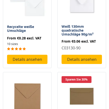
Weiß 130mm
Recycelte weiße
quadratische
Umschläge
Umschläge 90g/m²
From
€0.28
excl. VAT
From
€0.06
excl. VAT
10 sizes
C03130-90
Details ansehen
Details ansehen
Sparen Sie 30%