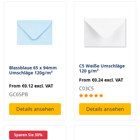
C5 Weiße Umschläge
Blassblaue 65 x 94mm
120 g/m²
Umschläge 120g/m²
From
€0.24
excl. VAT
From
€0.12
excl. VAT
C03C5
GC65PB
Details ansehen
Details ansehen
Sparen Sie 30%