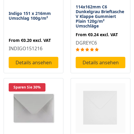
114x162mm C6
Dunkelgrau Brieftasche
Indigo 151 x 216mm
V Klappe Gummiert
Umschlag 100g/m²
Plain 120g/m²
Umschläge
From
€0.24
excl. VAT
From
€0.20
excl. VAT
DGREYC6
INDIGO151216
Details ansehen
Details ansehen
Sparen Sie 30%