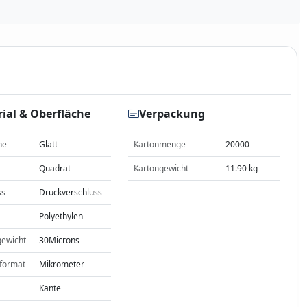
ial & Oberfläche
Verpackung
he
Glatt
Kartonmenge
20000
Quadrat
Kartongewicht
11.90 kg
ss
Druckverschluss
Polyethylen
gewicht
30Microns
format
Mikrometer
Kante