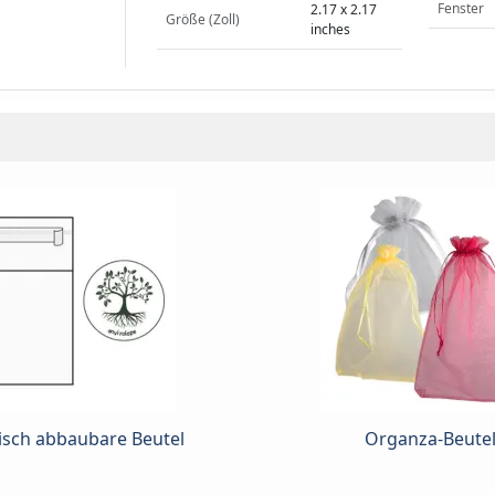
Fenster
2.17 x 2.17
Größe (Zoll)
inches
isch abbaubare Beutel
Organza-Beute