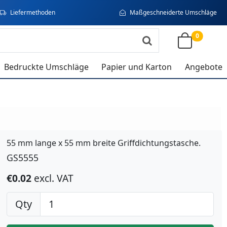
Liefermethoden
Maßgeschneiderte Umschläge
0
Bedruckte Umschläge
Papier und Karton
Angebote
55 mm lange x 55 mm breite Griffdichtungstasche.
GS5555
€0.02
excl. VAT
Qty