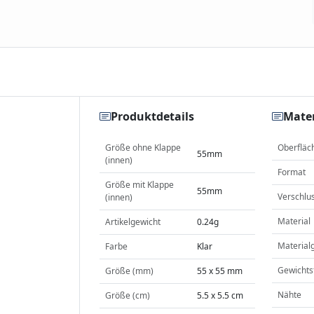
Produktdetails
Mater
Größe ohne Klappe
Oberfläc
55mm
(innen)
Format
Größe mit Klappe
55mm
Verschlu
(innen)
Material
Artikelgewicht
0.24g
Material
Farbe
Klar
Gewichts
Größe (mm)
55 x 55 mm
Nähte
Größe (cm)
5.5 x 5.5 cm