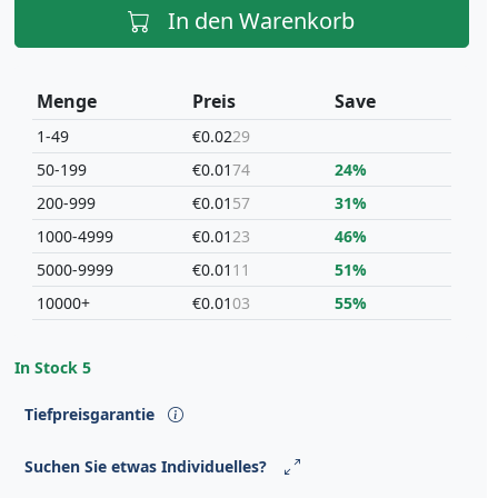
In den Warenkorb
Menge
Preis
Save
1-49
€0.02
29
50-199
€0.01
74
24%
200-999
€0.01
57
31%
1000-4999
€0.01
23
46%
5000-9999
€0.01
11
51%
10000+
€0.01
03
55%
In Stock
5
Tiefpreisgarantie
Suchen Sie etwas Individuelles?