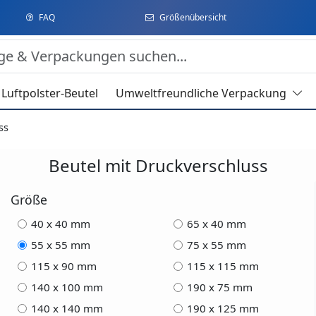
FAQ
Größenübersicht
Luftpolster-Beutel
Umweltfreundliche Verpackung
ss
Beutel mit Druckverschluss
Größe
40 x 40 mm
65 x 40 mm
55 x 55 mm
75 x 55 mm
115 x 90 mm
115 x 115 mm
140 x 100 mm
190 x 75 mm
140 x 140 mm
190 x 125 mm