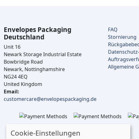
Envelopes Packaging
FAQ
Deutschland
Stornierung
Rückgabebe
Unit 16
Datenschutz-
Newark Storage Industrial Estate
Auftragsverf
Bowbridge Road
Allgemeine 
Newark, Nottinghamshire
NG24 4EQ
United Kingdom
Email:
customercare@envelopespackaging.de
Cookie-Einstellungen