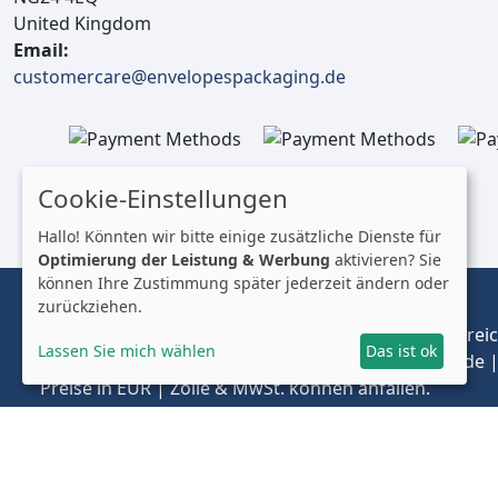
United Kingdom
Email:
customercare@envelopespackaging.de
Cookie-Einstellungen
Hallo! Könnten wir bitte einige zusätzliche Dienste für
Optimierung der Leistung & Werbung
aktivieren? Sie
können Ihre Zustimmung später jederzeit ändern oder
zurückziehen.
© 2025 Envelopes Ltd
Eingetragenes Unternehmen im Vereinigten Königreich
Lassen Sie mich wählen
Das ist ok
Handelnd unter dem Namen envelopespackaging.de | 
Preise in EUR | Zölle & MwSt. können anfallen.
Impressum