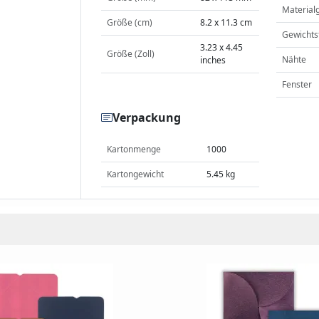
Material
Größe (cm)
8.2 x 11.3 cm
Gewichts
3.23 x 4.45
Größe (Zoll)
Nähte
inches
Fenster
Verpackung
Kartonmenge
1000
Kartongewicht
5.45 kg