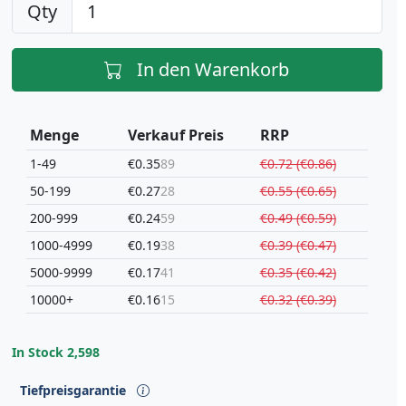
Qty
In den Warenkorb
Menge
Verkauf Preis
RRP
1-49
€0.35
89
€0.72 (€0.86)
50-199
€0.27
28
€0.55 (€0.65)
200-999
€0.24
59
€0.49 (€0.59)
1000-4999
€0.19
38
€0.39 (€0.47)
5000-9999
€0.17
41
€0.35 (€0.42)
10000+
€0.16
15
€0.32 (€0.39)
In Stock
2,598
Tiefpreisgarantie