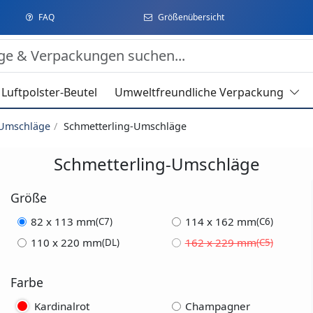
FAQ
Größenübersicht
Luftpolster-Beutel
Umweltfreundliche Verpackung
 Umschläge
Schmetterling-Umschläge
Schmetterling-Umschläge
Größe
82 x 113 mm
114 x 162 mm
(C7)
(C6)
110 x 220 mm
162 x 229 mm
(DL)
(C5)
Farbe
Kardinalrot
Champagner