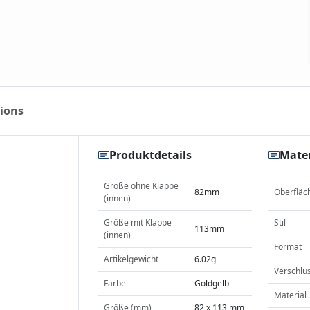
ions
Produktdetails
Mater
Größe ohne Klappe
82mm
Oberfläc
(innen)
Größe mit Klappe
Stil
113mm
(innen)
Format
Artikelgewicht
6.02g
Verschlu
Farbe
Goldgelb
Material
Größe (mm)
82 x 113 mm