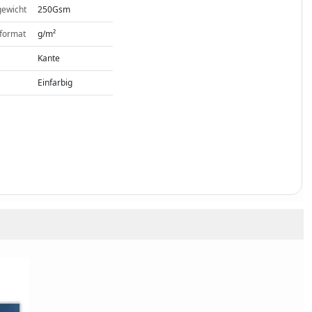
gewicht
250Gsm
format
g/m²
Kante
Einfarbig