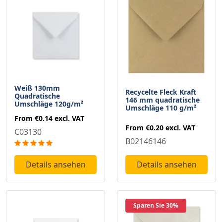
Weiß 130mm
Recycelte Fleck Kraft
Quadratische
146 mm quadratische
Umschläge 120g/m²
Umschläge 110 g/m²
From
€0.14
excl. VAT
From
€0.20
excl. VAT
C03130
B02146146
Details ansehen
Details ansehen
Sparen Sie 30%