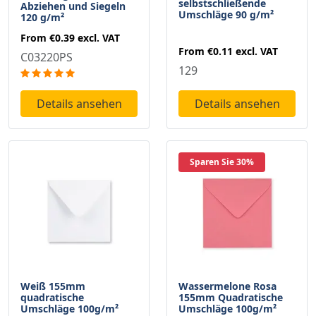
selbstschließende
Abziehen und Siegeln
Umschläge 90 g/m²
120 g/m²
From
€0.39
excl. VAT
From
€0.11
excl. VAT
C03220PS
129
Details ansehen
Details ansehen
Sparen Sie 30%
Weiß 155mm
Wassermelone Rosa
quadratische
155mm Quadratische
Umschläge 100g/m²
Umschläge 100g/m²