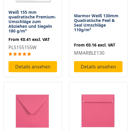
Weiß 155 mm
Marmor Weiß 130mm
quadratische Premium-
Quadratische Peel &
Umschläge zum
Seal Umschläge
Abziehen und Siegeln
110g/m²
180 g/m²
From
€0.41
excl. VAT
From
€0.16
excl. VAT
PLS155155W
MMARBLE130
Details ansehen
Details ansehen