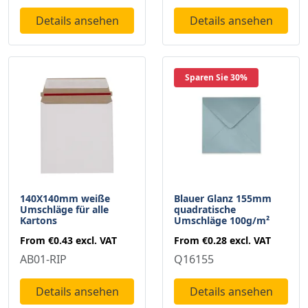
Details ansehen
Details ansehen
Sparen Sie 30%
140X140mm weiße
Blauer Glanz 155mm
Umschläge für alle
quadratische
Kartons
Umschläge 100g/m²
From
€0.43
excl. VAT
From
€0.28
excl. VAT
AB01-RIP
Q16155
Details ansehen
Details ansehen