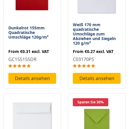
Weiß 170 mm
Dunkelrot 155mm
quadratische
Quadratische
Umschläge zum
Umschläge 120g/m²
Abziehen und Siegeln
120 g/m²
From
€0.31
excl. VAT
From
€0.27
excl. VAT
GC155155DR
C03170PS
Details ansehen
Details ansehen
Sparen Sie 30%