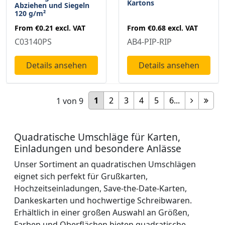
Kartons
Abziehen und Siegeln
120 g/m²
From
€0.68
excl. VAT
From
€0.21
excl. VAT
AB4-PIP-RIP
C03140PS
Details ansehen
Details ansehen
1
2
3
4
5
6...
1
von
9
Quadratische Umschläge für Karten,
Einladungen und besondere Anlässe
Unser Sortiment an quadratischen Umschlägen
eignet sich perfekt für Grußkarten,
Hochzeitseinladungen, Save-the-Date-Karten,
Dankeskarten und hochwertige Schreibwaren.
Erhältlich in einer großen Auswahl an Größen,
Farben und Oberflächen bieten quadratische