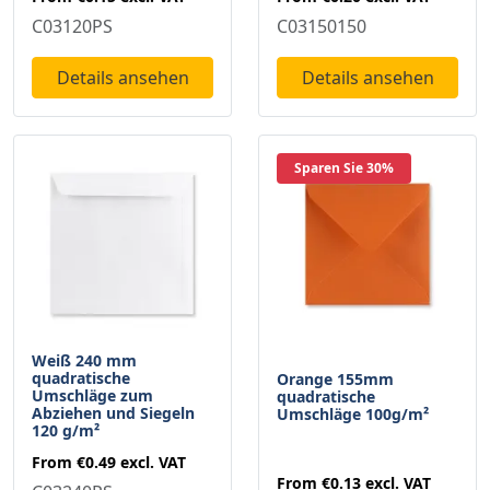
C03150150
C03120PS
Details ansehen
Details ansehen
Sparen Sie 30%
Weiß 240 mm
quadratische
Orange 155mm
Umschläge zum
quadratische
Abziehen und Siegeln
Umschläge 100g/m²
120 g/m²
From
€0.49
excl. VAT
From
€0.13
excl. VAT