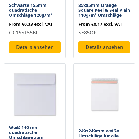
Schwarze 155mm
85x85mm Orange
quadratische
Square Peel & Seal Plain
Umschläge 120g/m²
110g/m² Umschläge
From
€0.33
excl. VAT
From
€0.17
excl. VAT
GC155155BL
SE85OP
Details ansehen
Details ansehen
Weiß 140 mm
249x249mm weiße
quadratische
Umschläge für alle
Umschläge zum