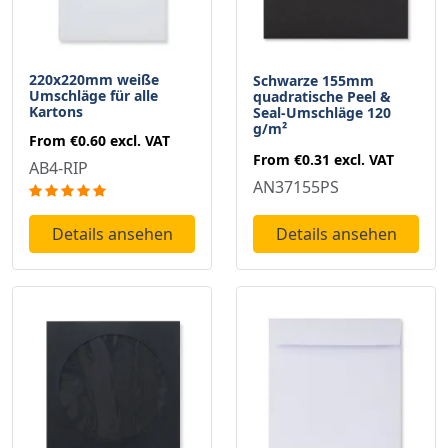
220x220mm weiße
Schwarze 155mm
Umschläge für alle
quadratische Peel &
Kartons
Seal-Umschläge 120
g/m²
From
€0.60
excl. VAT
From
€0.31
excl. VAT
AB4-RIP
AN37155PS
Details ansehen
Details ansehen