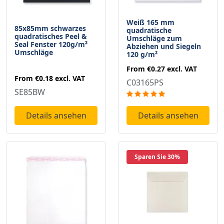
Weiß 165 mm
85x85mm schwarzes
quadratische
quadratisches Peel &
Umschläge zum
Seal Fenster 120g/m²
Abziehen und Siegeln
Umschläge
120 g/m²
From
€0.27
excl. VAT
From
€0.18
excl. VAT
C03165PS
SE85BW
Details ansehen
Details ansehen
Sparen Sie 30%