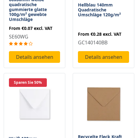
quadratische
Hellblau 140mm
gummierte glatte
Quadratische
100g/m² gewebte
Umschläge 120g/m²
Umschläge
From
€0.07
excl. VAT
From
€0.28
excl. VAT
SE60WG
GC140140BB
Details ansehen
Details ansehen
Sparen Sie 50%
Recycelte Fleck Kraft