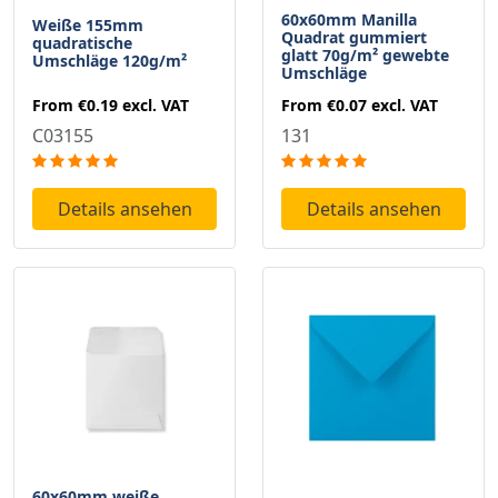
60x60mm Manilla
Weiße 155mm
Quadrat gummiert
quadratische
glatt 70g/m² gewebte
Umschläge 120g/m²
Umschläge
From
€0.19
excl. VAT
From
€0.07
excl. VAT
C03155
131
Details ansehen
Details ansehen
60x60mm weiße