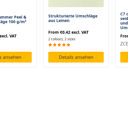
C7 c
Strukturierte Umschläge
ammer Peel &
sei
aus Leinen
läge 100 g/m²
und
Ums
From
€0.42
excl. VAT
excl. VAT
Fr
2 colours, 2 sizes
ZC
ls ansehen
Details ansehen