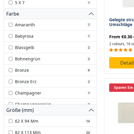
5 X 7
1
Farbe
Gelegte str
Umschläge
Amaranth
7
Babyrosa
From
€0.30
1
2 colours, 16 s
Blassgelb
2
Bohnengrün
2
Detai
Bronze
9
Bronze Erz
2
Sparen Sie
Champagner
1
Champagnergrün
2
Größe (mm)
Claret
8
62 X 94 Mm
14
Elfenbein
8
82 X 113 Mm
24