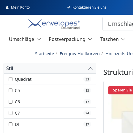
Mein Konto
Kontaktieren Sie uns
Umschläge
Postverpackung
Taschen
Startseite
Ereignis-Hüllkurven
Hochzeits-U
Stil
Struktur
Quadrat
33
C5
Sparen Sie
13
C6
17
C7
24
Dl
17