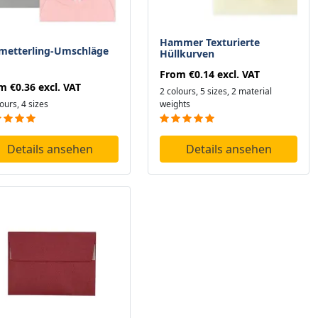
Hammer Texturierte
metterling-Umschläge
Hüllkurven
From
€0.14
excl. VAT
om
€0.36
excl. VAT
2 colours, 5 sizes, 2 material
ours, 4 sizes
weights
Details ansehen
Details ansehen