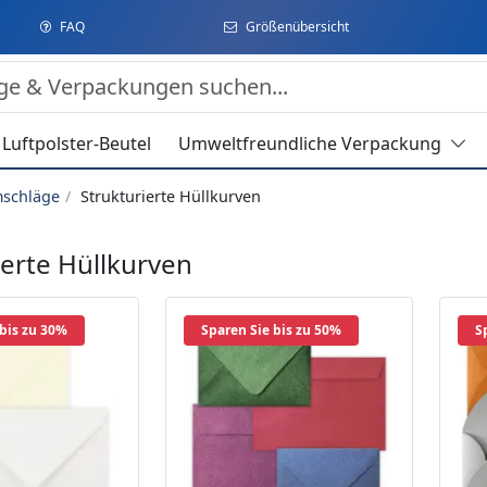
FAQ
Größenübersicht
Luftpolster-Beutel
Umweltfreundliche Verpackung
mschläge
Strukturierte Hüllkurven
ierte Hüllkurven
 bis zu 30%
Sparen Sie bis zu 50%
S