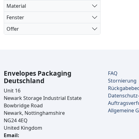
Material
Waldgrün
7
Fenster
Weiß
13
Offer
Weiß Hammer
6
Envelopes Packaging
FAQ
Deutschland
Stornierung
Rückgabebe
Unit 16
Datenschutz-
Newark Storage Industrial Estate
Auftragsverf
Bowbridge Road
Allgemeine 
Newark, Nottinghamshire
NG24 4EQ
United Kingdom
Email: