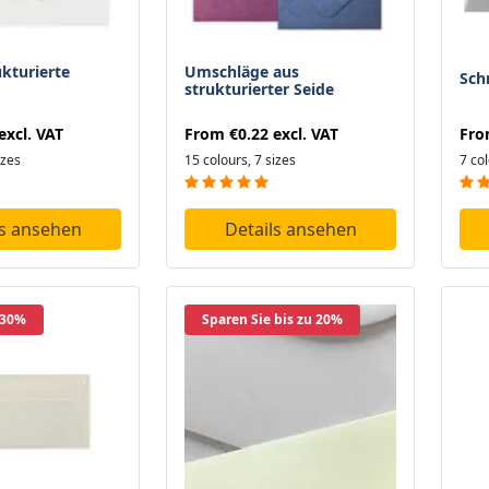
ukturierte
Umschläge aus
Sch
strukturierter Seide
Fr
excl. VAT
From
€0.22
excl. VAT
7 col
izes
15 colours, 7 sizes
ls ansehen
Details ansehen
 30%
Sparen Sie bis zu 20%