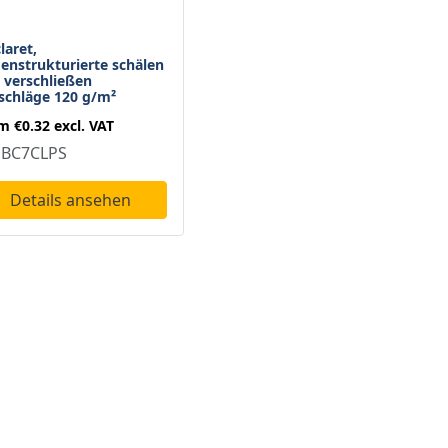
laret,
denstrukturierte schälen
 verschließen
chläge 120 g/m²
om
€0.32
excl. VAT
EBC7CLPS
Details ansehen