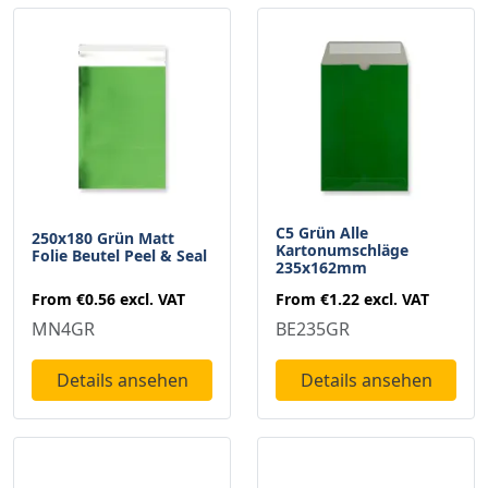
C5 Grün Alle
250x180 Grün Matt
Kartonumschläge
Folie Beutel Peel & Seal
235x162mm
From
€0.56
excl. VAT
From
€1.22
excl. VAT
MN4GR
BE235GR
Details ansehen
Details ansehen