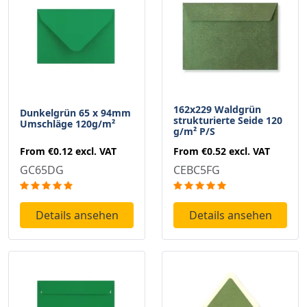
162x229 Waldgrün
Dunkelgrün 65 x 94mm
strukturierte Seide 120
Umschläge 120g/m²
g/m² P/S
From
€0.12
excl. VAT
From
€0.52
excl. VAT
GC65DG
CEBC5FG
Details ansehen
Details ansehen