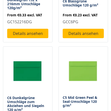
C6 Blassgrüne
216mm Umschläge
Umschläge 120 g/m²
120g/m²
From
€0.23
excl. VAT
From
€0.33
excl. VAT
GCC6PG
GC152216DG
Details ansehen
Details ansehen
C5 Mid Green Peel &
C6 Dunkelgrüne
Seal-Umschläge 120
Umschläge zum
g/m²
Abziehen und Siegeln
120 g/m²