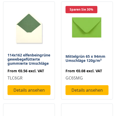
Sparen Sie 30%
114x162 elfenbeingrüne
Mittelgrün 65 x 94mm
gewebegefütterte
Umschläge 120g/m²
gummierte Umschläge
From
€0.08
excl. VAT
From
€0.56
excl. VAT
GC65MG
TLC6GR
Details ansehen
Details ansehen