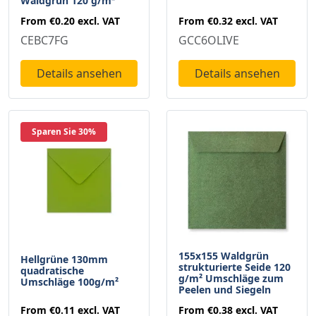
Waldgrün 120 g/m²
From
€0.32
excl. VAT
From
€0.20
excl. VAT
GCC6OLIVE
CEBC7FG
Details ansehen
Details ansehen
Sparen Sie 30%
155x155 Waldgrün
Hellgrüne 130mm
strukturierte Seide 120
quadratische
g/m² Umschläge zum
Umschläge 100g/m²
Peelen und Siegeln
From
€0.11
excl. VAT
From
€0.38
excl. VAT