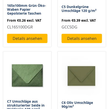
165x100mm Grün Öko-
C5 Dunkelgrüne
Waben Papier
Umschläge 120 g/m²
Gepolsterte Taschen
From
€0.39
excl. VAT
From
€0.26
excl. VAT
GCC5DG
CL165100DGR
Details ansehen
Details ansehen
C7 Umschläge aus
C6 Oliv Umschläge
strukturierter Seide in
90g/m²