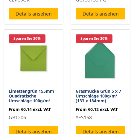
Details ansehen
Details ansehen
Sparen Sie 30%
Sparen Sie 30%
Limettengrün 155mm
Grasmücke Grün 5 x 7
Quadratische
Umschläge 100g/m²
Umschläge 100g/m²
(133 x 184mm)
From
€0.14
excl. VAT
From
€0.12
excl. VAT
GB1206
YES168
Details ansehen
Details ansehen