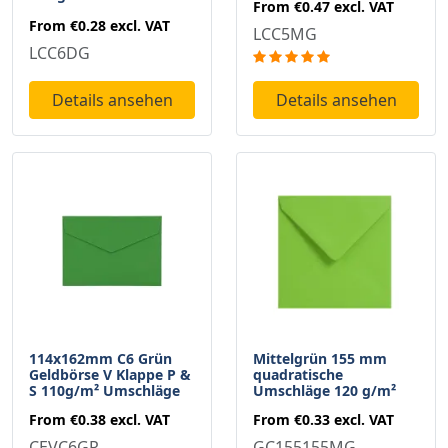
From
€0.47
excl. VAT
From
€0.28
excl. VAT
LCC5MG
LCC6DG
Details ansehen
Details ansehen
114x162mm C6 Grün
Mittelgrün 155 mm
Geldbörse V Klappe P &
quadratische
S 110g/m² Umschläge
Umschläge 120 g/m²
From
€0.38
excl. VAT
From
€0.33
excl. VAT
CEVC6GR
GC155155MG