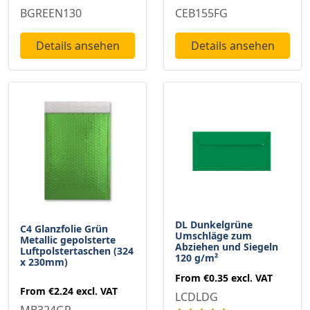
BGREEN130
CEB155FG
Details ansehen
Details ansehen
DL Dunkelgrüne
C4 Glanzfolie Grün
Umschläge zum
Metallic gepolsterte
Abziehen und Siegeln
Luftpolstertaschen (324
120 g/m²
x 230mm)
From
€0.35
excl. VAT
From
€2.24
excl. VAT
LCDLDG
MB324GR