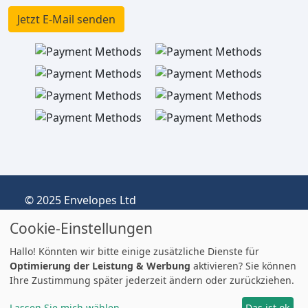
Jetzt E-Mail senden
© 2025 Envelopes Ltd
Eingetragenes Unternehmen im Vereinigten
Cookie-Einstellungen
Königreich, Firmen-Nr.: 03551387
Handelnd unter dem Namen
Hallo! Könnten wir bitte einige zusätzliche Dienste für
envelopespackaging.de | Versand vom
Optimierung der Leistung & Werbung
aktivieren? Sie können
Ihre Zustimmung später jederzeit ändern oder zurückziehen.
Vereinigten Königreich nach Deutschland
Preise in EUR | Zölle & MwSt. können anfallen.
Lassen Sie mich wählen
Das ist ok