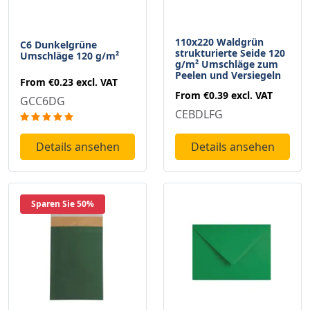
110x220 Waldgrün
C6 Dunkelgrüne
strukturierte Seide 120
Umschläge 120 g/m²
g/m² Umschläge zum
Peelen und Versiegeln
From
€0.23
excl. VAT
From
€0.39
excl. VAT
GCC6DG
CEBDLFG
Details ansehen
Details ansehen
Sparen Sie 50%