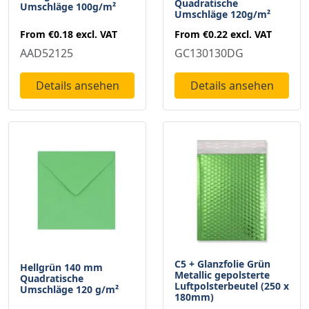
Quadratische
Umschläge 100g/m²
Umschläge 120g/m²
From
€0.18
excl. VAT
From
€0.22
excl. VAT
AAD52125
GC130130DG
Details ansehen
Details ansehen
C5 + Glanzfolie Grün
Hellgrün 140 mm
Metallic gepolsterte
Quadratische
Luftpolsterbeutel (250 x
Umschläge 120 g/m²
180mm)