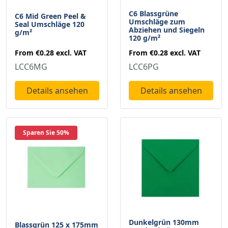
C6 Blassgrüne
C6 Mid Green Peel &
Umschläge zum
Seal Umschläge 120
Abziehen und Siegeln
g/m²
120 g/m²
From
€0.28
excl. VAT
From
€0.28
excl. VAT
LCC6MG
LCC6PG
Details ansehen
Details ansehen
Sparen Sie 50%
Dunkelgrün 130mm
Blassgrün 125 x 175mm