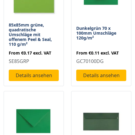
85x85mm grüne,
Dunkelgrün 70 x
quadratische
100mm Umschläge
Umschläge mit
120g/m²
offenem Peel & Seal,
110 g/m²
From
€0.11
excl. VAT
From
€0.17
excl. VAT
GC70100DG
SE85GRP
Details ansehen
Details ansehen