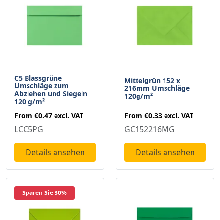
C5 Blassgrüne
Mittelgrün 152 x
Umschläge zum
216mm Umschläge
Abziehen und Siegeln
120g/m²
120 g/m²
From
€0.33
excl. VAT
From
€0.47
excl. VAT
GC152216MG
LCC5PG
Details ansehen
Details ansehen
Sparen Sie 30%