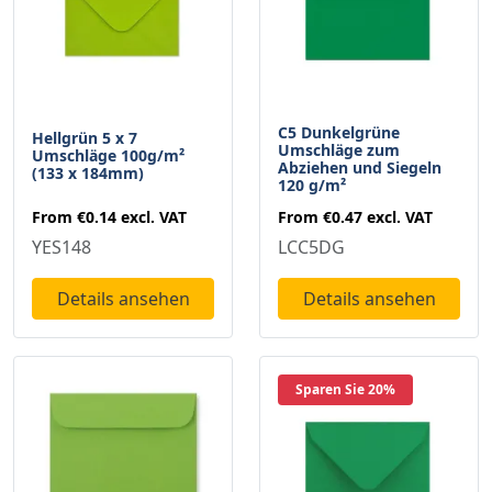
C5 Dunkelgrüne
Hellgrün 5 x 7
Umschläge zum
Umschläge 100g/m²
Abziehen und Siegeln
(133 x 184mm)
120 g/m²
From
€0.14
excl. VAT
From
€0.47
excl. VAT
YES148
LCC5DG
Details ansehen
Details ansehen
Sparen Sie 20%