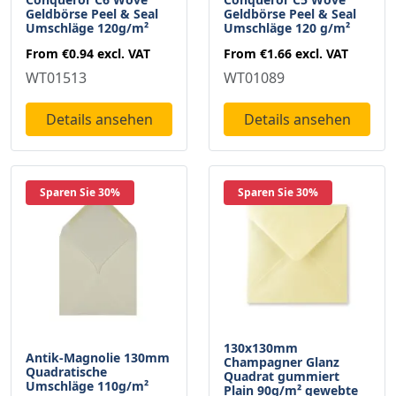
Geldbörse Peel & Seal
Geldbörse Peel & Seal
Umschläge 120g/m²
Umschläge 120 g/m²
From
€0.94
excl. VAT
From
€1.66
excl. VAT
WT01513
WT01089
Details ansehen
Details ansehen
Sparen Sie 30%
Sparen Sie 30%
130x130mm
Antik-Magnolie 130mm
Champagner Glanz
Quadratische
Quadrat gummiert
Umschläge 110g/m²
Plain 90g/m² gewebte