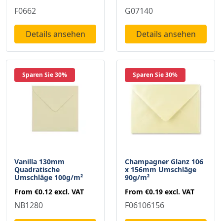
G07140
F0662
Details ansehen
Details ansehen
Sparen Sie 30%
Sparen Sie 30%
Vanilla 130mm
Champagner Glanz 106
Quadratische
x 156mm Umschläge
Umschläge 100g/m²
90g/m²
From
€0.12
excl. VAT
From
€0.19
excl. VAT
NB1280
F06106156