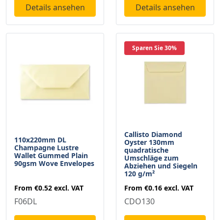
Details ansehen
Details ansehen
Sparen Sie 30%
Callisto Diamond
110x220mm DL
Oyster 130mm
Champagne Lustre
quadratische
Wallet Gummed Plain
Umschläge zum
90gsm Wove Envelopes
Abziehen und Siegeln
120 g/m²
From
€0.52
excl. VAT
From
€0.16
excl. VAT
F06DL
CDO130