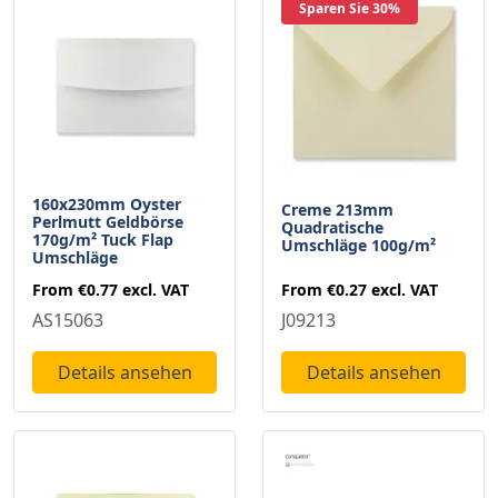
Sparen Sie 30%
160x230mm Oyster
Creme 213mm
Perlmutt Geldbörse
Quadratische
170g/m² Tuck Flap
Umschläge 100g/m²
Umschläge
From
€0.27
excl. VAT
From
€0.77
excl. VAT
J09213
AS15063
Details ansehen
Details ansehen