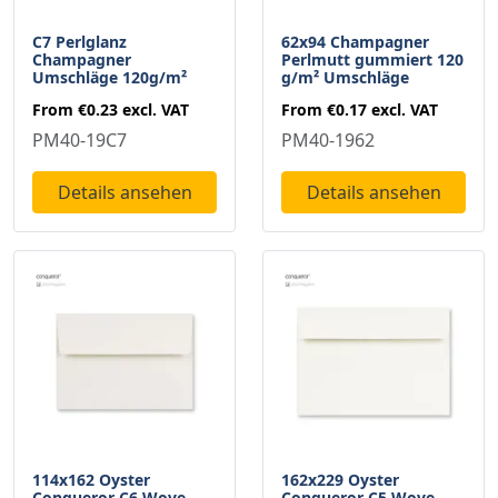
C7 Perlglanz
62x94 Champagner
Champagner
Perlmutt gummiert 120
Umschläge 120g/m²
g/m² Umschläge
From
€0.23
excl. VAT
From
€0.17
excl. VAT
PM40-19C7
PM40-1962
Details ansehen
Details ansehen
114x162 Oyster
162x229 Oyster
Conqueror C6 Wove
Conqueror C5 Wove