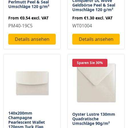
Conqueror DL Wove
Perlmutt Peel & Seal
Geldbörse Peel & Seal
Umschläge 120 g/m²
Umschläge 120 g/m²
From
€0.54
excl. VAT
From
€1.30
excl. VAT
PM40-19C5
WT01004
Details ansehen
Details ansehen
Sparen Sie 30%
140x200mm
Oyster Lustre 130mm
Champagne
Quadratische
Pearlescent Wallet
Umschläge 90g/m²
170gsm Tuck Flap