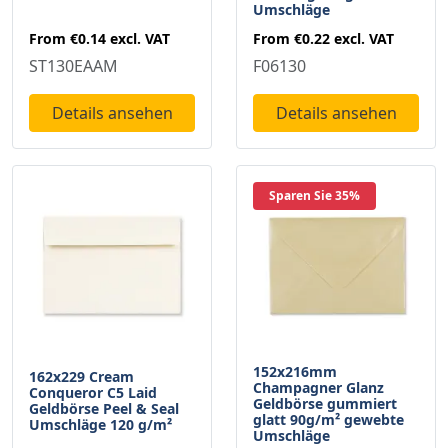
Umschläge
From
€0.14
excl. VAT
From
€0.22
excl. VAT
ST130EAAM
F06130
Details ansehen
Details ansehen
Sparen Sie 35%
152x216mm
162x229 Cream
Champagner Glanz
Conqueror C5 Laid
Geldbörse gummiert
Geldbörse Peel & Seal
glatt 90g/m² gewebte
Umschläge 120 g/m²
Umschläge