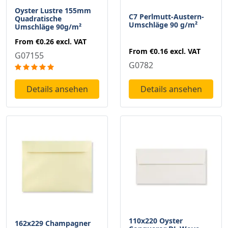
Oyster Lustre 155mm
C7 Perlmutt-Austern-
Quadratische
Umschläge 90 g/m²
Umschläge 90g/m²
From
€0.26
excl. VAT
From
€0.16
excl. VAT
G07155
G0782
Details ansehen
Details ansehen
110x220 Oyster
162x229 Champagner