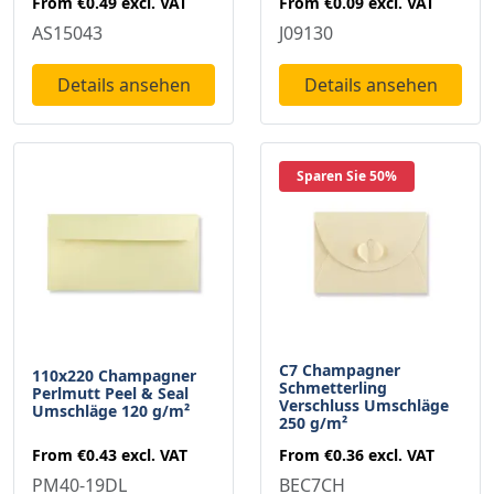
From
€0.49
excl. VAT
From
€0.09
excl. VAT
AS15043
J09130
Details ansehen
Details ansehen
Sparen Sie 50%
C7 Champagner
110x220 Champagner
Schmetterling
Perlmutt Peel & Seal
Verschluss Umschläge
Umschläge 120 g/m²
250 g/m²
From
€0.43
excl. VAT
From
€0.36
excl. VAT
PM40-19DL
BEC7CH