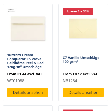
Sparen Sie 30%
162x229 Cream
C7 Vanille Umschläge
Conqueror C5 Wove
100 g/m²
Geldbörse Peel & Seal
120g/m² Umschläge
From
€0.12
excl. VAT
From
€1.44
excl. VAT
NB1284
WT01088
Details ansehen
Details ansehen