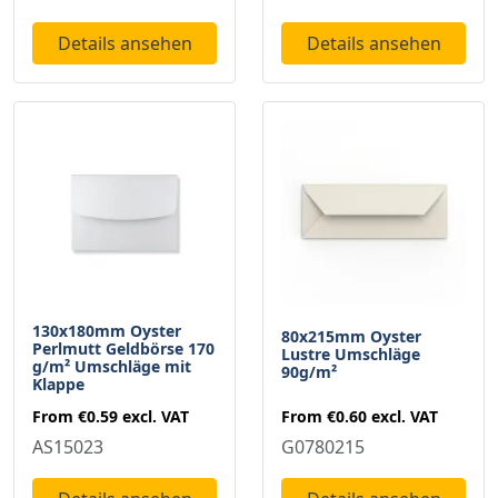
Details ansehen
Details ansehen
130x180mm Oyster
80x215mm Oyster
Perlmutt Geldbörse 170
Lustre Umschläge
g/m² Umschläge mit
90g/m²
Klappe
From
€0.60
excl. VAT
From
€0.59
excl. VAT
G0780215
AS15023