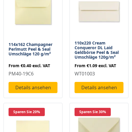
110x220 Cream
114x162 Champagner
Conqueror DL Laid
Perlmutt Peel & Seal
Geldbörse Peel & Seal
Umschläge 120 g/m²
Umschläge 120g/m²
From
€0.40
excl. VAT
From
€1.09
excl. VAT
PM40-19C6
WT01003
Details ansehen
Details ansehen
Sparen Sie 20%
Sparen Sie 30%