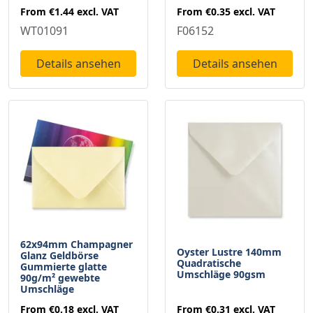
From
€1.44
excl. VAT
From
€0.35
excl. VAT
WT01091
F06152
Details ansehen
Details ansehen
62x94mm Champagner
Oyster Lustre 140mm
Glanz Geldbörse
Quadratische
Gummierte glatte
Umschläge 90gsm
90g/m² gewebte
Umschläge
From
€0.31
excl. VAT
From
€0.18
excl. VAT