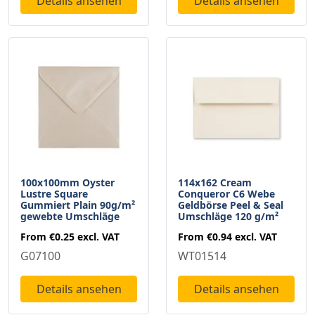
Details ansehen
Details ansehen
100x100mm Oyster
114x162 Cream
Lustre Square
Conqueror C6 Webe
Gummiert Plain 90g/m²
Geldbörse Peel & Seal
gewebte Umschläge
Umschläge 120 g/m²
From
€0.25
excl. VAT
From
€0.94
excl. VAT
G07100
WT01514
Details ansehen
Details ansehen