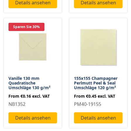
Details ansehen
Details ansehen
Sparen Sie 30%
Vanille 130 mm
155x155 Champagner
Quadratische
Perlmutt Peel & Seal
Umschläge 130 g/m²
Umschläge 120 g/m²
From
€0.16
excl. VAT
From
€0.45
excl. VAT
NB1352
PM40-19155
Details ansehen
Details ansehen