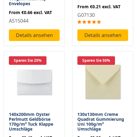
Envelopes
From
€0.21
excl. VAT
From
€0.66
excl. VAT
G07130
AS15044
Details ansehen
Details ansehen
Sparen Sie 25%
Sparen Sie 50%
140x200mm Oyster
130x130mm Creme
Perlmutt Geldbörse
Quadrat Gummierung
170g/m² Tuck Klappe
Uni 100g/m²
Umschläge
Umschläge