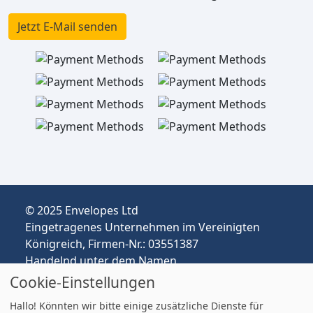
Jetzt E-Mail senden
© 2025 Envelopes Ltd
Eingetragenes Unternehmen im Vereinigten
Königreich, Firmen-Nr.: 03551387
Handelnd unter dem Namen
envelopespackaging.de | Versand vom
Cookie-Einstellungen
Vereinigten Königreich nach Deutschland
Hallo! Könnten wir bitte einige zusätzliche Dienste für
Preise in EUR | Zölle & MwSt. können anfallen.