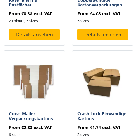
Postfächer
Kartonverpackungen
From
€0.38
excl. VAT
From
€4.08
excl. VAT
2 colours, 5 sizes
5 sizes
Details ansehen
Details ansehen
Cross-Mailer-
Crash Lock Einwandige
Verpackungskartons
Kartons
From
€2.88
excl. VAT
From
€1.74
excl. VAT
6 sizes
3 sizes