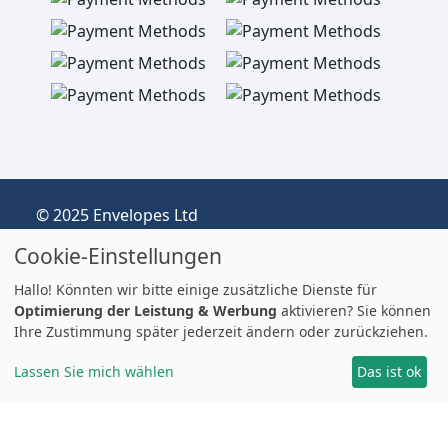
© 2025 Envelopes Ltd
Eingetragenes Unternehmen im Vereinigten
Cookie-Einstellungen
Königreich, Firmen-Nr.: 03551387
Handelnd unter dem Namen
Hallo! Könnten wir bitte einige zusätzliche Dienste für
envelopespackaging.de | Versand vom
Optimierung der Leistung & Werbung
aktivieren? Sie können
Ihre Zustimmung später jederzeit ändern oder zurückziehen.
Vereinigten Königreich nach Deutschland
Preise in EUR | Zölle & MwSt. können anfallen.
Lassen Sie mich wählen
Das ist ok
Impressum