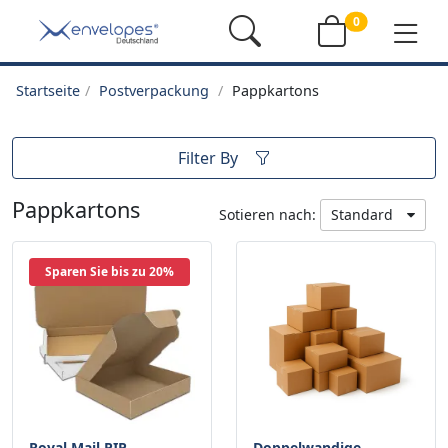
0
Startseite
Postverpackung
Pappkartons
Filter By
Pappkartons
Sotieren nach:
Standard
Sparen Sie bis zu 20%
Royal Mail PIP
Doppelwandige