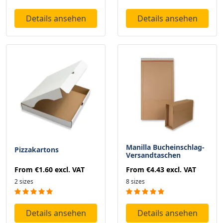
Details ansehen
Details ansehen
Manilla Bucheinschlag-
Pizzakartons
Versandtaschen
From
€1.60
excl. VAT
From
€4.43
excl. VAT
2 sizes
8 sizes
Details ansehen
Details ansehen