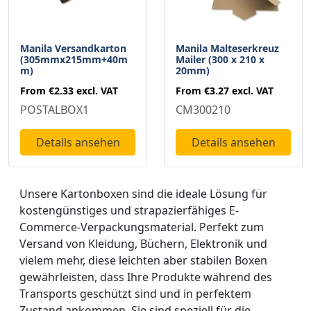
Manila Versandkarton
Manila Malteserkreuz
(305mmx215mm+40m
Mailer (300 x 210 x
m)
20mm)
From
€2.33
excl. VAT
From
€3.27
excl. VAT
POSTALBOX1
CM300210
Details ansehen
Details ansehen
Unsere Kartonboxen sind die ideale Lösung für
kostengünstiges und strapazierfähiges E-
Commerce-Verpackungsmaterial. Perfekt zum
Versand von Kleidung, Büchern, Elektronik und
vielem mehr, diese leichten aber stabilen Boxen
gewährleisten, dass Ihre Produkte während des
Transports geschützt sind und in perfektem
Zustand ankommen. Sie sind speziell für die