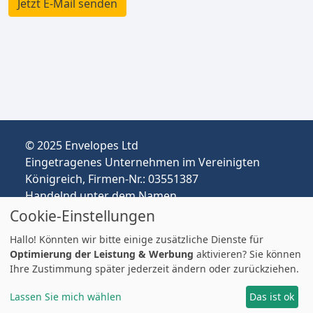
Jetzt E-Mail senden
© 2025 Envelopes Ltd
Eingetragenes Unternehmen im Vereinigten
Cookie-Einstellungen
Königreich, Firmen-Nr.: 03551387
Handelnd unter dem Namen
Hallo! Könnten wir bitte einige zusätzliche Dienste für
envelopespackaging.de | Versand vom
Optimierung der Leistung & Werbung
aktivieren? Sie können
Ihre Zustimmung später jederzeit ändern oder zurückziehen.
Vereinigten Königreich nach Deutschland
Preise in EUR | Zölle & MwSt. können anfallen.
Lassen Sie mich wählen
Das ist ok
Impressum