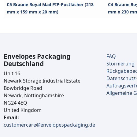
C5 Braune Royal Mail PIP-Postfächer (218
C4 Braune Roy
mm x 159 mm x 20 mm)
mm x 230 mm
Envelopes Packaging
FAQ
Deutschland
Stornierung
Rückgabebe
Unit 16
Datenschutz-
Newark Storage Industrial Estate
Auftragsverf
Bowbridge Road
Allgemeine 
Newark, Nottinghamshire
NG24 4EQ
United Kingdom
Email:
customercare@envelopespackaging.de