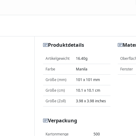
Produktdetails
Mater
Artikelgewicht
16.40g
Oberfläc
Farbe
Manila
Fenster
Größe (mm)
101 x 101 mm
Größe (cm)
10.1 x 10.1 cm
Größe (Zoll)
3.98 x 3.98 inches
Verpackung
Kartonmenge
500