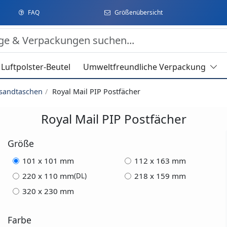
FAQ
Größenübersicht
Luftpolster-Beutel
Umweltfreundliche Verpackung
rsandtaschen
Royal Mail PIP Postfächer
Royal Mail PIP Postfächer
Größe
101 x 101 mm
112 x 163 mm
220 x 110 mm
218 x 159 mm
(DL)
320 x 230 mm
Farbe