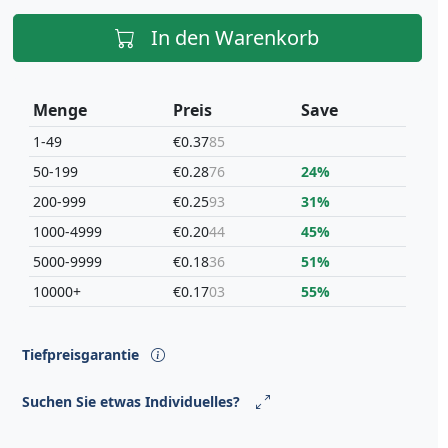
In den Warenkorb
Menge
Preis
Save
1-49
€0.37
85
50-199
€0.28
76
24%
200-999
€0.25
93
31%
1000-4999
€0.20
44
45%
5000-9999
€0.18
36
51%
10000+
€0.17
03
55%
Tiefpreisgarantie
Suchen Sie etwas Individuelles?