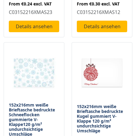
From
€0.24
excl. VAT
From
€0.30
excl. VAT
C03152216XMAS23
C03152216XMAS12
Details ansehen
Details ansehen
152x216mm weiße
152x216mm weiße
Brieftasche bedruckte
Brieftasche bedruckte
Schneeflocken
Kugel gummiert V-
gummierte V-
Klappe 120 g/m²
Klappe120 g/m²
undurchsichtige
undurchsichtige
Umschläge
Umschläge