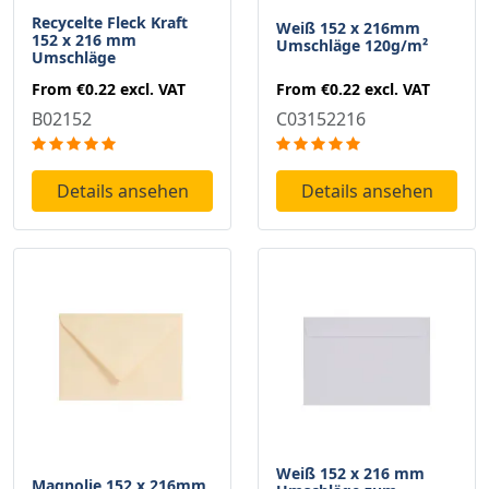
Recycelte Fleck Kraft
Weiß 152 x 216mm
152 x 216 mm
Umschläge 120g/m²
Umschläge
From
€0.22
excl. VAT
From
€0.22
excl. VAT
C03152216
B02152
Details ansehen
Details ansehen
Weiß 152 x 216 mm
Magnolie 152 x 216mm