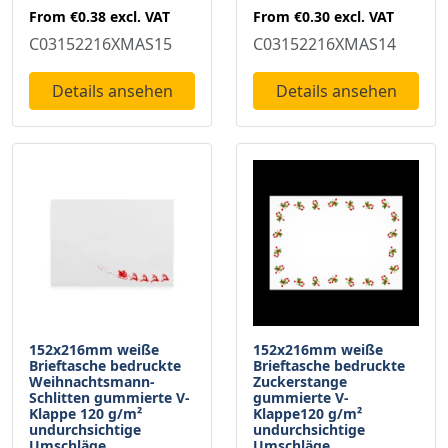
From
€0.38
excl. VAT
From
€0.30
excl. VAT
C03152216XMAS15
C03152216XMAS14
Details ansehen
Details ansehen
152x216mm weiße
152x216mm weiße
Brieftasche bedruckte
Brieftasche bedruckte
Weihnachtsmann-
Zuckerstange
Schlitten gummierte V-
gummierte V-
Klappe 120 g/m²
Klappe120 g/m²
undurchsichtige
undurchsichtige
Umschläge
Umschläge