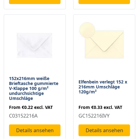
152x216mm weiße
Elfenbein verlegt 152 x
Brieftasche gummierte
216mm Umschläge
V-Klappe 100 g/m²
120g/m²
undurchsichtige
Umschläge
From
€0.33
excl. VAT
From
€0.22
excl. VAT
GC152216IVY
C03152216A
Details ansehen
Details ansehen