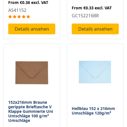
From
€0.36
excl. VAT
From
€0.33
excl. VAT
AS41152
GC152216BR
Details ansehen
Details ansehen
152x216mm Braune
gerippte Brieftasche V
Hellblau 152 x 216mm
Klappe Gummierte Uni
Umschläge 120g/m²
Umschläge 100 g/m²
Umschläge