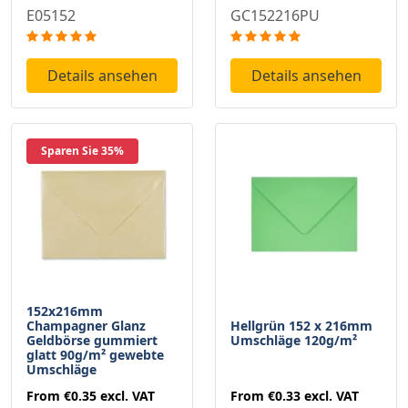
GC152216PU
E05152
Details ansehen
Details ansehen
Sparen Sie 35%
152x216mm
Champagner Glanz
Hellgrün 152 x 216mm
Geldbörse gummiert
Umschläge 120g/m²
glatt 90g/m² gewebte
Umschläge
From
€0.35
excl. VAT
From
€0.33
excl. VAT