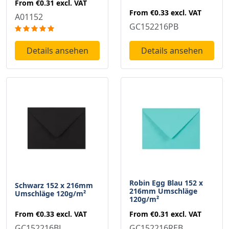
From
€0.31
excl. VAT
From
€0.33
excl. VAT
A01152
GC152216PB
Details ansehen
Details ansehen
Robin Egg Blau 152 x
Schwarz 152 x 216mm
216mm Umschläge
Umschläge 120g/m²
120g/m²
From
€0.33
excl. VAT
From
€0.31
excl. VAT
GC152216BL
GC152216REB