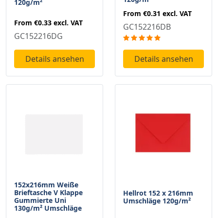
120g/m²
From
€0.31
excl. VAT
From
€0.33
excl. VAT
GC152216DB
GC152216DG
Details ansehen
Details ansehen
152x216mm Weiße
Brieftasche V Klappe
Hellrot 152 x 216mm
Gummierte Uni
Umschläge 120g/m²
130g/m² Umschläge