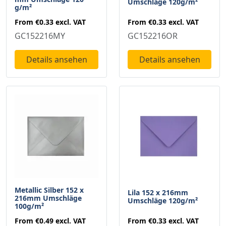
Umschläge 120g/m²
g/m²
From
€0.33
excl. VAT
From
€0.33
excl. VAT
GC152216OR
GC152216MY
Details ansehen
Details ansehen
Metallic Silber 152 x
Lila 152 x 216mm
216mm Umschläge
Umschläge 120g/m²
100g/m²
From
€0.33
excl. VAT
From
€0.49
excl. VAT