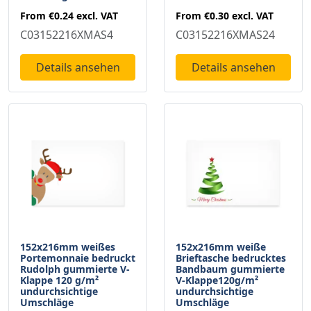
From
€0.30
excl. VAT
From
€0.24
excl. VAT
C03152216XMAS24
C03152216XMAS4
Details ansehen
Details ansehen
152x216mm weißes
152x216mm weiße
Portemonnaie bedruckt
Brieftasche bedrucktes
Rudolph gummierte V-
Bandbaum gummierte
Klappe 120 g/m²
V-Klappe120g/m²
undurchsichtige
undurchsichtige
Umschläge
Umschläge