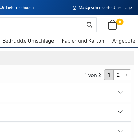
Liefermethoden
Maßgeschneiderte Umschläge
0
Bedruckte Umschläge
Papier und Karton
Angebote
1
2
1
von
2