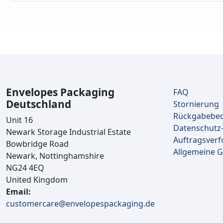
Envelopes Packaging
FAQ
Deutschland
Stornierung
Rückgabebe
Unit 16
Datenschutz-
Newark Storage Industrial Estate
Auftragsverf
Bowbridge Road
Allgemeine 
Newark, Nottinghamshire
NG24 4EQ
United Kingdom
Email:
customercare@envelopespackaging.de