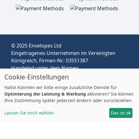
© 2025 Envelopes Ltd
Eingetragenes Unternehmen im Vereinigten
Königreich, Firmen-Nr.: 03551387
Handelnd unter dem Namen
envelopespackaging.de | Versand vom
Cookie-Einstellungen
Vereinigten Königreich nach Deutschland
Hallo! Könnten wir bitte einige zusätzliche Dienste für
Preise in EUR | Zölle & MwSt. können anfallen.
Optimierung der Leistung & Werbung
aktivieren? Sie können
Impressum
Ihre Zustimmung später jederzeit ändern oder zurückziehen.
Lassen Sie mich wählen
Das ist ok