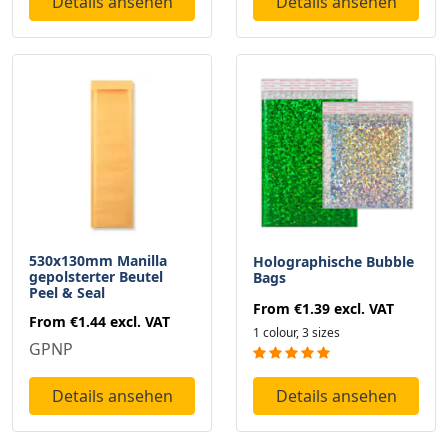
Details ansehen
Details ansehen
530x130mm Manilla
Holographische Bubble
gepolsterter Beutel
Bags
Peel & Seal
From
€1.39
excl. VAT
From
€1.44
excl. VAT
1 colour, 3 sizes
GPNP
Details ansehen
Details ansehen