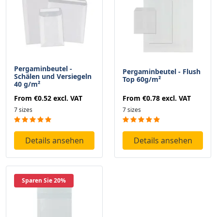
Pergaminbeutel -
Pergaminbeutel - Flush
Schälen und Versiegeln
Top 60g/m²
40 g/m²
From
€0.78
excl. VAT
From
€0.52
excl. VAT
7 sizes
7 sizes
Details ansehen
Details ansehen
Sparen Sie 20%