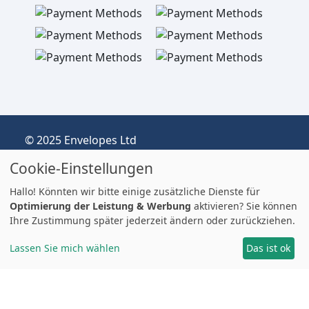
© 2025 Envelopes Ltd
Eingetragenes Unternehmen im Vereinigten
Cookie-Einstellungen
Königreich, Firmen-Nr.: 03551387
Handelnd unter dem Namen
Hallo! Könnten wir bitte einige zusätzliche Dienste für
envelopespackaging.de | Versand vom
Optimierung der Leistung & Werbung
aktivieren? Sie können
Ihre Zustimmung später jederzeit ändern oder zurückziehen.
Vereinigten Königreich nach Deutschland
Preise in EUR | Zölle & MwSt. können anfallen.
Lassen Sie mich wählen
Das ist ok
Impressum