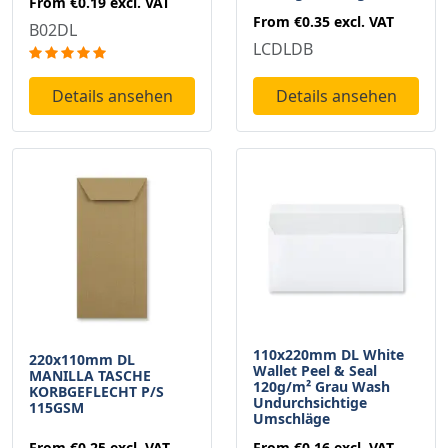
From
€0.19
excl. VAT
From
€0.35
excl. VAT
B02DL
LCDLDB
Details ansehen
Details ansehen
110x220mm DL White
220x110mm DL
Wallet Peel & Seal
MANILLA TASCHE
120g/m² Grau Wash
KORBGEFLECHT P/S
Undurchsichtige
115GSM
Umschläge
From
€0.25
excl. VAT
From
€0.16
excl. VAT