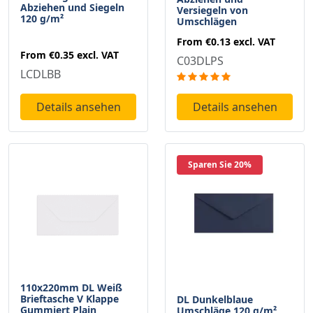
Abziehen und Siegeln
Versiegeln von
120 g/m²
Umschlägen
From
€0.13
excl. VAT
From
€0.35
excl. VAT
C03DLPS
LCDLBB
Details ansehen
Details ansehen
Sparen Sie 20%
110x220mm DL Weiß
Brieftasche V Klappe
DL Dunkelblaue
Gummiert Plain
Umschläge 120 g/m²