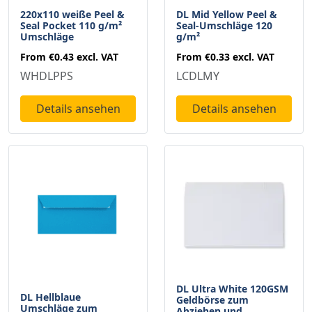
220x110 weiße Peel &
DL Mid Yellow Peel &
Seal Pocket 110 g/m²
Seal-Umschläge 120
Umschläge
g/m²
From
€0.43
excl. VAT
From
€0.33
excl. VAT
WHDLPPS
LCDLMY
Details ansehen
Details ansehen
DL Ultra White 120GSM
DL Hellblaue
Geldbörse zum
Umschläge zum
Abziehen und