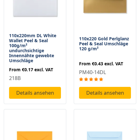
110x220mm DL White
110x220 Gold Perlglanz
Wallet Peel & Seal
Peel & Seal Umschläge
100g/m²
120 g/m²
undurchsichtige
Innennähte gewebte
Umschläge
From
€0.43
excl. VAT
From
€0.17
excl. VAT
PM40-14DL
218B
Details ansehen
Details ansehen