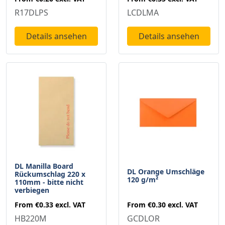
R17DLPS
LCDLMA
Details ansehen
Details ansehen
DL Manilla Board
DL Orange Umschläge
Rückumschlag 220 x
120 g/m²
110mm - bitte nicht
verbiegen
From
€0.30
excl. VAT
From
€0.33
excl. VAT
GCDLOR
HB220M