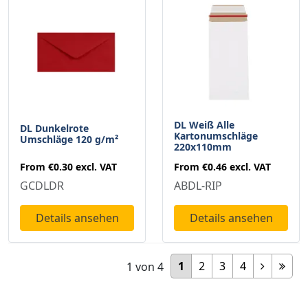
DL Weiß Alle
DL Dunkelrote
Kartonumschläge
Umschläge 120 g/m²
220x110mm
From
€0.30
excl. VAT
From
€0.46
excl. VAT
GCDLDR
ABDL-RIP
Details ansehen
Details ansehen
1
2
3
4
1
von
4