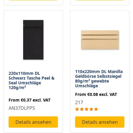
110x220mm DL Manilla
220x110mm DL
Geldbörse Selbstsiegel
Schwarz Tasche Peel &
80g/m² gewebte
Seal Umschläge
Umschläge
120g/m²
From
€0.08
excl. VAT
From
€0.37
excl. VAT
217
AN37DLPPS
Details ansehen
Details ansehen