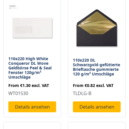
110x220 High White
110x220 DL
Conqueror DL Wove
Schwarzgold-gefütterte
Geldbörse Peel & Seal
Brieftasche gummierte
Fenster 120g/m²
120 g/m² Umschläge
Umschläge
From
€0.82
excl. VAT
From
€1.30
excl. VAT
TLDLG-B
WT01530
Details ansehen
Details ansehen