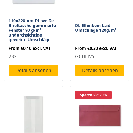
110x220mm DL weiße
Brieftasche gummierte
DL Elfenbein Laid
Fenster 90 g/m²
Umschläge 120g/m²
undurchsichtige
gewebte Umschläge
From
€0.10
excl. VAT
From
€0.30
excl. VAT
232
GCDLIVY
Details ansehen
Details ansehen
Sparen Sie 20%