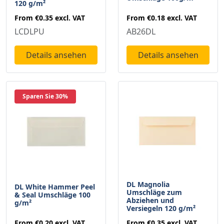
120 g/m²
From
€0.18
excl. VAT
From
€0.35
excl. VAT
AB26DL
LCDLPU
Details ansehen
Details ansehen
Sparen Sie 30%
DL Magnolia
DL White Hammer Peel
Umschläge zum
& Seal Umschläge 100
Abziehen und
g/m²
Versiegeln 120 g/m²
From
€0.20
excl. VAT
From
€0.35
excl. VAT