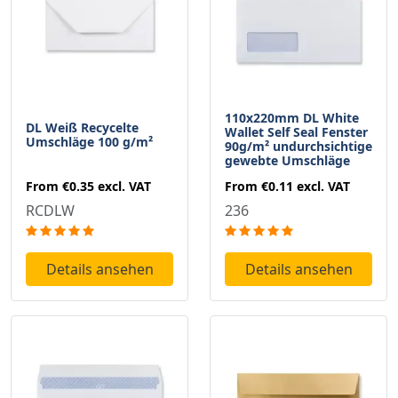
110x220mm DL White
DL Weiß Recycelte
Wallet Self Seal Fenster
Umschläge 100 g/m²
90g/m² undurchsichtige
gewebte Umschläge
From
€0.35
excl. VAT
From
€0.11
excl. VAT
RCDLW
236
Details ansehen
Details ansehen