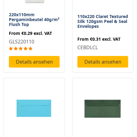
220x110mm
110x220 Claret Textured
Pergaminbeutel 40g/m²
Silk 120gsm Peel & Seal
Flush Top
Envelopes
From
€0.29
excl. VAT
From
€0.31
excl. VAT
GLS220110
CEBDLCL
Details ansehen
Details ansehen