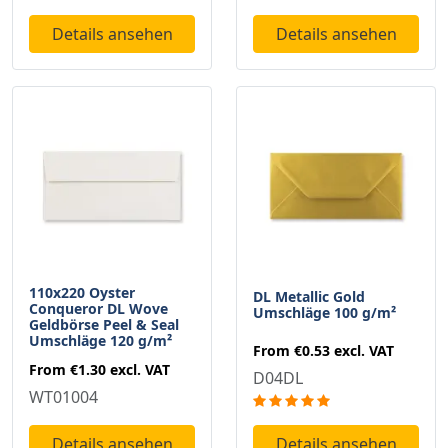
Details ansehen
Details ansehen
110x220 Oyster
DL Metallic Gold
Conqueror DL Wove
Umschläge 100 g/m²
Geldbörse Peel & Seal
Umschläge 120 g/m²
From
€0.53
excl. VAT
From
€1.30
excl. VAT
D04DL
WT01004
Details ansehen
Details ansehen