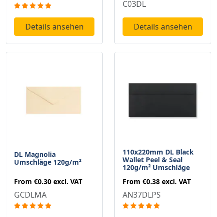
C03DL
Details ansehen
Details ansehen
110x220mm DL Black
DL Magnolia
Wallet Peel & Seal
Umschläge 120g/m²
120g/m² Umschläge
From
€0.30
excl. VAT
From
€0.38
excl. VAT
GCDLMA
AN37DLPS