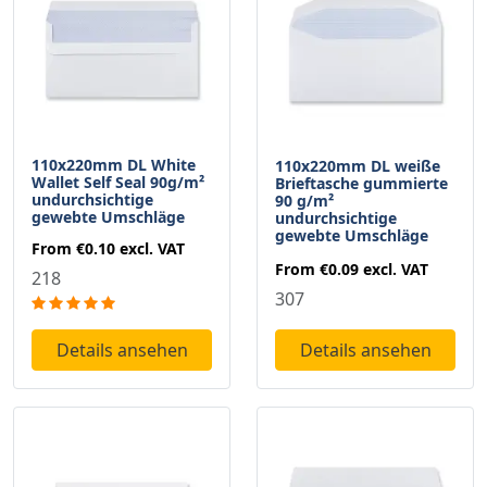
110x220mm DL White
110x220mm DL weiße
Wallet Self Seal 90g/m²
Brieftasche gummierte
undurchsichtige
90 g/m²
gewebte Umschläge
undurchsichtige
gewebte Umschläge
From
€0.10
excl. VAT
From
€0.09
excl. VAT
218
307
Details ansehen
Details ansehen