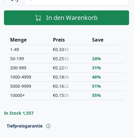
In den Warenkorb
Menge
Preis
Save
1-49
€0.33
45
50-199
€0.25
42
24%
200-999
€0.22
91
31%
1000-4999
€0.18
06
46%
5000-9999
€0.16
22
51%
10000+
€0.15
05
55%
In Stock
1,557
Tiefpreisgarantie