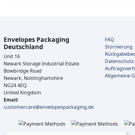
Envelopes Packaging
FAQ
Deutschland
Stornierung
Rückgabebe
Unit 16
Datenschutz-
Newark Storage Industrial Estate
Auftragsverf
Bowbridge Road
Allgemeine 
Newark, Nottinghamshire
NG24 4EQ
United Kingdom
Email:
customercare@envelopespackaging.de