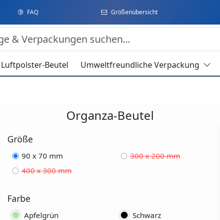
FAQ
Größenübersicht
Luftpolster-Beutel
Umweltfreundliche Verpackung
Organza-Beutel
Größe
90 x 70 mm
300 x 200 mm
400 x 300 mm
Farbe
Apfelgrün
Schwarz