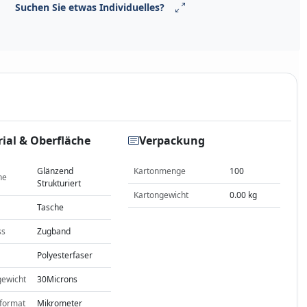
Suchen Sie etwas Individuelles?
ial & Oberfläche
Verpackung
Glänzend
Kartonmenge
100
he
Strukturiert
Kartongewicht
0.00 kg
Tasche
ss
Zugband
Polyesterfaser
gewicht
30Microns
format
Mikrometer