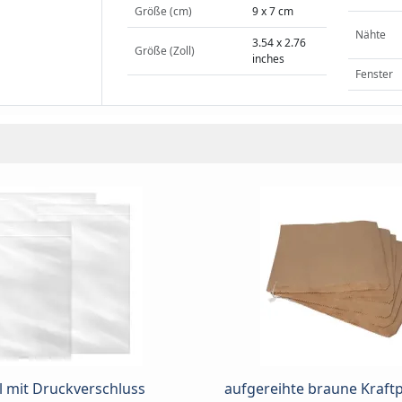
Größe (cm)
9 x 7 cm
Nähte
3.54 x 2.76
Größe (Zoll)
inches
Fenster
l mit Druckverschluss
aufgereihte braune Kraft