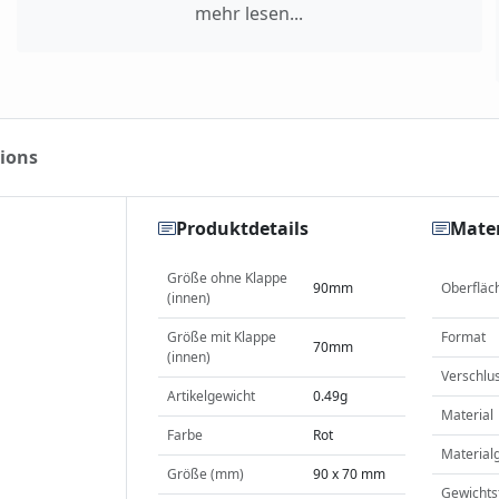
mehr lesen...
ions
Produktdetails
Mater
Größe ohne Klappe
90mm
Oberfläc
(innen)
Größe mit Klappe
Format
70mm
(innen)
Verschlu
Artikelgewicht
0.49g
Material
Farbe
Rot
Material
Größe (mm)
90 x 70 mm
Gewichts