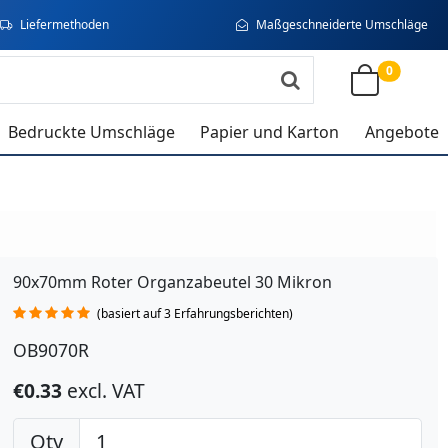
Liefermethoden
Maßgeschneiderte Umschläge
0
Bedruckte Umschläge
Papier und Karton
Angebote
90x70mm Roter Organzabeutel 30 Mikron
(basiert auf 3 Erfahrungsberichten)
OB9070R
€0.33
excl. VAT
Qty