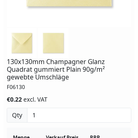
130x130mm Champagner Glanz
Quadrat gummiert Plain 90g/m²
gewebte Umschläge
F06130
€0.22
excl. VAT
Qty
Menge
Verkauf Preis
RRP