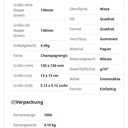
Größe ohne
Oberfläche
Wove
Klappe
130mm
(innen)
Stil
Quadrat
Größe mit
Format
Quadrat
Klappe
130mm
(innen)
Verschluss
Gummiert
Artikelgewicht
4.39g
Material
Papier
Farbe
Champagnerglanz
Materialgewicht
90Gsm
Größe (mm)
130 x 130 mm
Gewichtsformat
g/m²
Größe (cm)
13 x 13 cm
Nähte
Innennähte
Größe (Zoll)
5.12 x 5.12 inches
Fenster
Einfarbig
Verpackung
Kartonmenge
1000
Kartongewicht
4.18 kg