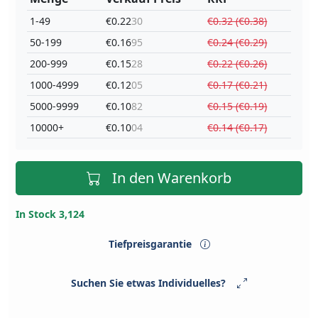
1-49
€0.22
30
€0.32 (€0.38)
50-199
€0.16
95
€0.24 (€0.29)
200-999
€0.15
28
€0.22 (€0.26)
1000-4999
€0.12
05
€0.17 (€0.21)
5000-9999
€0.10
82
€0.15 (€0.19)
10000+
€0.10
04
€0.14 (€0.17)
In den Warenkorb
In Stock 3,124
Tiefpreisgarantie
Suchen Sie etwas Individuelles?