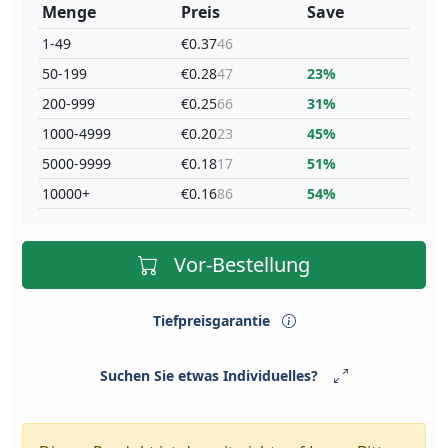
Menge
Preis
Save
1-49
€0.37
46
50-199
€0.28
47
23%
200-999
€0.25
66
31%
1000-4999
€0.20
23
45%
5000-9999
€0.18
17
51%
10000+
€0.16
86
54%
Vor-Bestellung
Tiefpreisgarantie
Suchen Sie etwas Individuelles?