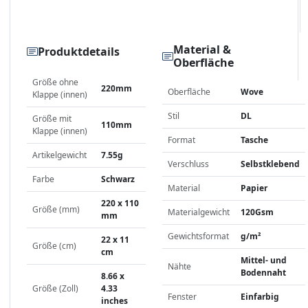
Material &
Produktdetails
Oberfläche
Größe ohne
220mm
Oberfläche
Wove
Klappe (innen)
Stil
DL
Größe mit
110mm
Klappe (innen)
Format
Tasche
Artikelgewicht
7.55g
Verschluss
Selbstklebend
Farbe
Schwarz
Material
Papier
220 x 110
Größe (mm)
Materialgewicht
120Gsm
mm
Gewichtsformat
g/m²
22 x 11
Größe (cm)
cm
Mittel- und
Nähte
Bodennaht
8.66 x
Größe (Zoll)
4.33
Fenster
Einfarbig
inches