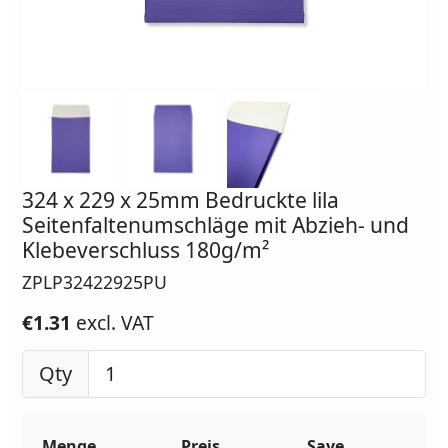
324 x 229 x 25mm Bedruckte lila
Seitenfaltenumschläge mit Abzieh- und
Klebeverschluss 180g/m²
ZPLP32422925PU
€1.31
excl. VAT
Qty
Menge
Preis
Save