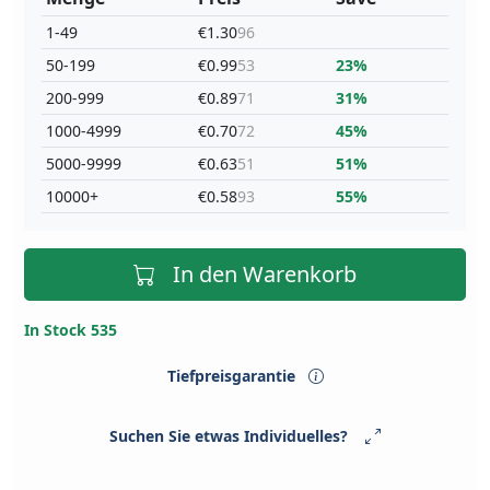
1-49
€1.30
96
50-199
€0.99
53
23%
200-999
€0.89
71
31%
1000-4999
€0.70
72
45%
5000-9999
€0.63
51
51%
10000+
€0.58
93
55%
In den Warenkorb
In Stock 535
Tiefpreisgarantie
Suchen Sie etwas Individuelles?