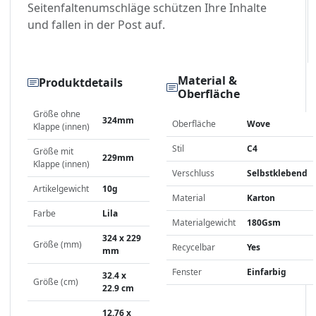
Seitenfaltenumschläge schützen Ihre Inhalte
und fallen in der Post auf.
Material &
Produktdetails
Oberfläche
Größe ohne
324mm
Oberfläche
Wove
Klappe (innen)
Stil
C4
Größe mit
229mm
Klappe (innen)
Verschluss
Selbstklebend
Artikelgewicht
10g
Material
Karton
Farbe
Lila
Materialgewicht
180Gsm
324 x 229
Größe (mm)
Recycelbar
Yes
mm
Fenster
Einfarbig
32.4 x
Größe (cm)
22.9 cm
12.76 x