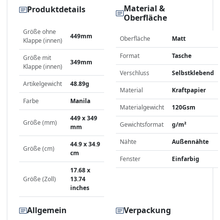
Material &
Produktdetails
Oberfläche
Größe ohne
449mm
Oberfläche
Matt
Klappe (innen)
Format
Tasche
Größe mit
349mm
Klappe (innen)
Verschluss
Selbstklebend
Artikelgewicht
48.89g
Material
Kraftpapier
Farbe
Manila
Materialgewicht
120Gsm
449 x 349
Größe (mm)
Gewichtsformat
g/m²
mm
Nähte
Außennähte
44.9 x 34.9
Größe (cm)
cm
Fenster
Einfarbig
17.68 x
Größe (Zoll)
13.74
inches
Allgemein
Verpackung