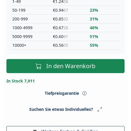
1-49
€1.24
56
50-199
€0.94
67
23%
200-999
€0.85
32
31%
1000-4999
€0.67
26
46%
5000-9999
€0.60
41
51%
10000+
€0.56
05
55%
In den Warenkorb
In Stock 7,911
Tiefpreisgarantie
Suchen Sie etwas Individuelles?