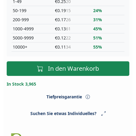
1-49
€0.25
20
50-199
€0.19
15
24%
200-999
€0.17
26
31%
1000-4999
€0.13
61
45%
5000-9999
€0.12
22
51%
10000+
€0.11
34
55%
In den Warenkorb
In Stock 3,965
Tiefpreisgarantie
Suchen Sie etwas Individuelles?