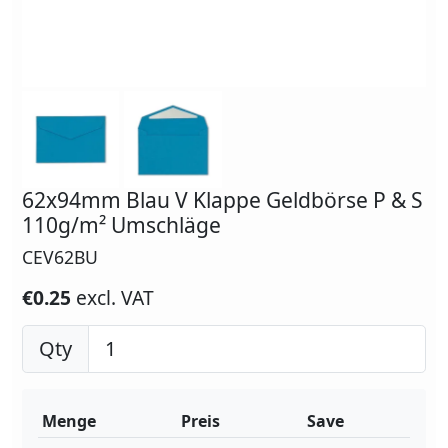
62x94mm Blau V Klappe Geldbörse P & S
110g/m² Umschläge
CEV62BU
€0.25
excl. VAT
Qty
Menge
Preis
Save