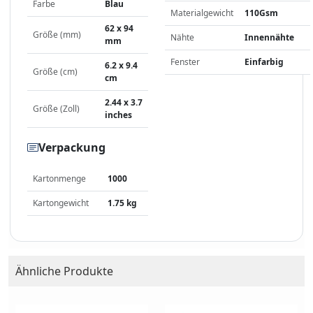
Farbe
Blau
Materialgewicht
110Gsm
62 x 94
Größe (mm)
Nähte
Innennähte
mm
Fenster
Einfarbig
6.2 x 9.4
Größe (cm)
cm
2.44 x 3.7
Größe (Zoll)
inches
Verpackung
Kartonmenge
1000
Kartongewicht
1.75 kg
Ähnliche Produkte