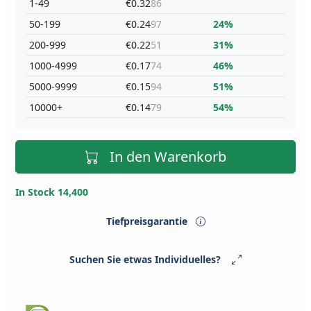
1-49
€0.32
86
50-199
€0.24
97
24%
200-999
€0.22
51
31%
1000-4999
€0.17
74
46%
5000-9999
€0.15
94
51%
10000+
€0.14
79
54%
In den Warenkorb
In Stock 14,400
Tiefpreisgarantie
Suchen Sie etwas Individuelles?