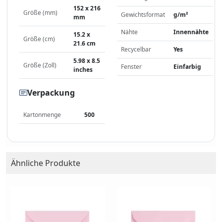
152 x 216
Größe (mm)
Gewichtsformat
g/m²
mm
Nähte
Innennähte
15.2 x
Größe (cm)
21.6 cm
Recycelbar
Yes
5.98 x 8.5
Größe (Zoll)
Fenster
Einfarbig
inches
Verpackung
Kartonmenge
500
Ähnliche Produkte