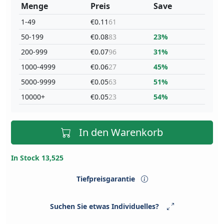
Menge
Preis
Save
1-49
€0.11
61
50-199
€0.08
83
23%
200-999
€0.07
96
31%
1000-4999
€0.06
27
45%
5000-9999
€0.05
63
51%
10000+
€0.05
23
54%
In den Warenkorb
In Stock 13,525
Tiefpreisgarantie
Suchen Sie etwas Individuelles?