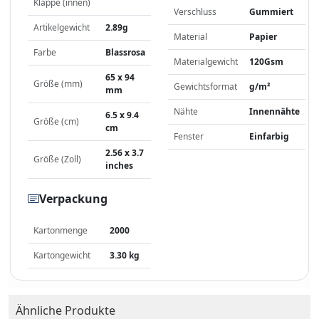
Klappe (innen)
Verschluss
Gummiert
Artikelgewicht
2.89g
Material
Papier
Farbe
Blassrosa
Materialgewicht
120Gsm
65 x 94
Größe (mm)
Gewichtsformat
g/m²
mm
Nähte
Innennähte
6.5 x 9.4
Größe (cm)
cm
Fenster
Einfarbig
2.56 x 3.7
Größe (Zoll)
inches
Verpackung
Kartonmenge
2000
Kartongewicht
3.30 kg
Ähnliche Produkte