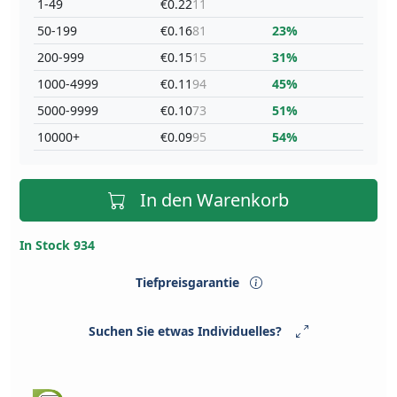
1-49
€0.22
11
50-199
€0.16
81
23%
200-999
€0.15
15
31%
1000-4999
€0.11
94
45%
5000-9999
€0.10
73
51%
10000+
€0.09
95
54%
In den Warenkorb
In Stock 934
Tiefpreisgarantie
Suchen Sie etwas Individuelles?