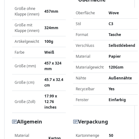
Größe ohne
457mm
Oberfläche
Wove
Klappe (innen)
Stil
C3
Größe mit
324mm
Klappe (innen)
Format
Tasche
Artikelgewicht
100g
Verschluss
Selbstklebend
Farbe
Weiß
Material
Papier
457 x 324
Größe (mm)
Materialgewicht
120Gsm
mm
Nähte
Außennähte
45.7 x 32.4
Größe (cm)
cm
Recycelbar
Yes
17.99 x
Fenster
Einfarbig
Größe (Zoll)
12.76
inches
Allgemein
Verpackung
Material
Kartonmenge
50
Karton