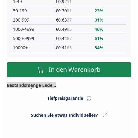
1-49
€0.92
51
50-199
€0.70
31
23%
200-999
€0.63
37
31%
1000-4999
€0.49
95
46%
5000-9999
€0.44
87
51%
10000+
€0.41
63
54%
In den Warenkorb
Bestandsmenge Lade...
Tiefpreisgarantie
Suchen Sie etwas Individuelles?