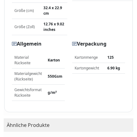
32.4 x 22.9
Größe (cm)
cm
12.76 x 9.02
Größe (Zoll)
inches
Allgemein
Verpackung
Material
Kartonmenge
125
Karton
Rückseite
Kartongewicht
6.90 kg
Materialgewicht
550Gsm
(Rückseite)
Gewichtsformat
g/m²
Rückseite
Ähnliche Produkte