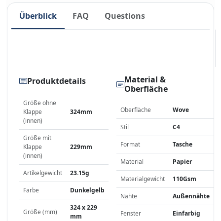
Überblick
FAQ
Questions
Material &
Produktdetails
Oberfläche
Größe ohne
Oberfläche
Wove
Klappe
324mm
(innen)
Stil
C4
Größe mit
Format
Tasche
Klappe
229mm
(innen)
Material
Papier
Artikelgewicht
23.15g
Materialgewicht
110Gsm
Farbe
Dunkelgelb
Nähte
Außennähte
324 x 229
Größe (mm)
Fenster
Einfarbig
mm