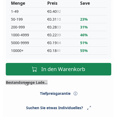
Menge
Preis
Save
1-49
€0.40
92
50-199
€0.31
10
23%
200-999
€0.28
03
31%
1000-4999
€0.22
09
46%
5000-9999
€0.19
84
51%
10000+
€0.18
41
55%
In den Warenkorb
Bestandsmenge Lade...
Tiefpreisgarantie
Suchen Sie etwas Individuelles?