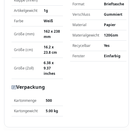
Klappe (innen)
Format
Brieftasche
Artikelgewicht
1g
Verschluss
Gummiert
Farbe
Weiß
Material
Papier
162 x 238
Größe (mm)
Materialgewicht
120Gsm
mm
Recycelbar
Yes
16.2 x
Größe (cm)
23.8 cm
Fenster
Einfarbig
6.38 x
Größe (Zoll)
9.37
inches
Verpackung
Kartonmenge
500
Kartongewicht
5.00 kg