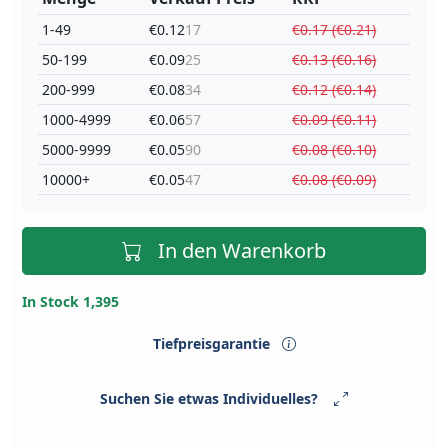
1-49
€0.12
17
€0.17 (€0.21)
50-199
€0.09
25
€0.13 (€0.16)
200-999
€0.08
34
€0.12 (€0.14)
1000-4999
€0.06
57
€0.09 (€0.11)
5000-9999
€0.05
90
€0.08 (€0.10)
10000+
€0.05
47
€0.08 (€0.09)
In den Warenkorb
In Stock 1,395
Tiefpreisgarantie
Suchen Sie etwas Individuelles?