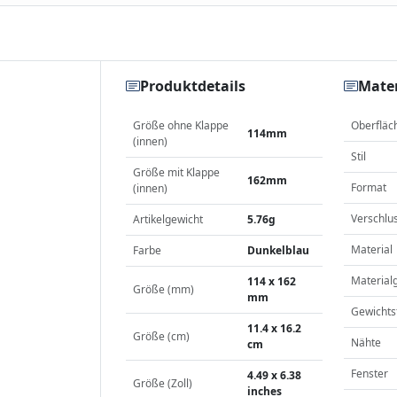
Produktdetails
Mater
Größe ohne Klappe
Oberfläc
114mm
(innen)
Stil
Größe mit Klappe
162mm
Format
(innen)
Verschlu
Artikelgewicht
5.76g
Material
Farbe
Dunkelblau
Material
114 x 162
Größe (mm)
mm
Gewichts
11.4 x 16.2
Größe (cm)
Nähte
cm
Fenster
4.49 x 6.38
Größe (Zoll)
inches