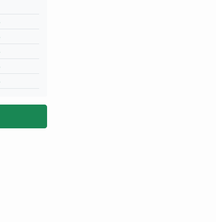
%
%
%
%
%