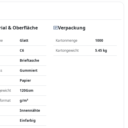
ial & Oberfläche
Verpackung
he
Glatt
Kartonmenge
1000
C6
Kartongewicht
5.45 kg
Brieftasche
ss
Gummiert
Papier
gewicht
120Gsm
format
g/m²
Innennähte
Einfarbig