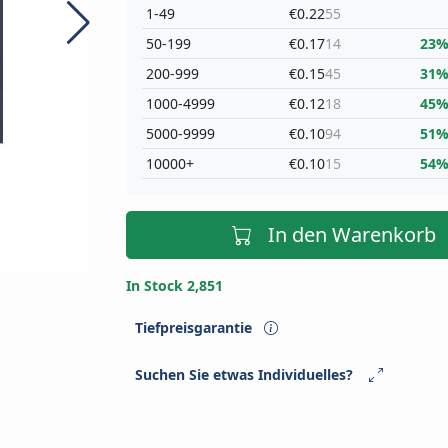
1-49
€0.22
55
50-199
€0.17
14
23
200-999
€0.15
45
31
1000-4999
€0.12
18
45
5000-9999
€0.10
94
51
10000+
€0.10
15
54
In den Warenkorb
In Stock 2,851
Tiefpreisgarantie
Suchen Sie etwas Individuelles?