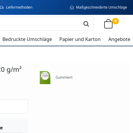
Liefermethoden
Maßgeschneiderte Umschläge
0
Bedruckte Umschläge
Papier und Karton
Angebote
20 g/m²
Gummiert
e