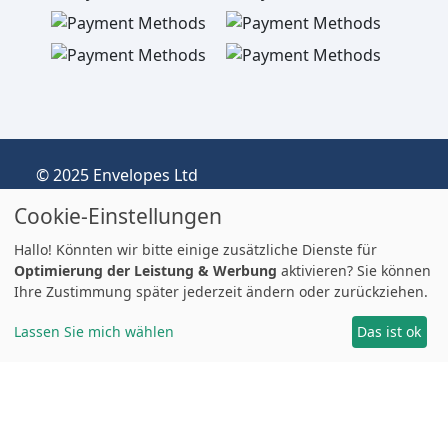
© 2025 Envelopes Ltd
Eingetragenes Unternehmen im Vereinigten
Cookie-Einstellungen
Königreich, Firmen-Nr.: 03551387
Handelnd unter dem Namen
Hallo! Könnten wir bitte einige zusätzliche Dienste für
envelopespackaging.de | Versand vom
Optimierung der Leistung & Werbung
aktivieren? Sie können
Ihre Zustimmung später jederzeit ändern oder zurückziehen.
Vereinigten Königreich nach Deutschland
Preise in EUR | Zölle & MwSt. können anfallen.
Lassen Sie mich wählen
Das ist ok
Impressum