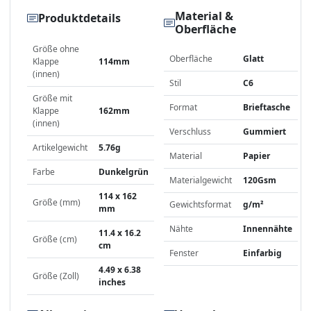
Material &
Produktdetails
Oberfläche
Größe ohne
Oberfläche
Glatt
Klappe
114mm
(innen)
Stil
C6
Größe mit
Format
Brieftasche
Klappe
162mm
(innen)
Verschluss
Gummiert
Artikelgewicht
5.76g
Material
Papier
Farbe
Dunkelgrün
Materialgewicht
120Gsm
114 x 162
Größe (mm)
Gewichtsformat
g/m²
mm
Nähte
Innennähte
11.4 x 16.2
Größe (cm)
cm
Fenster
Einfarbig
4.49 x 6.38
Größe (Zoll)
inches