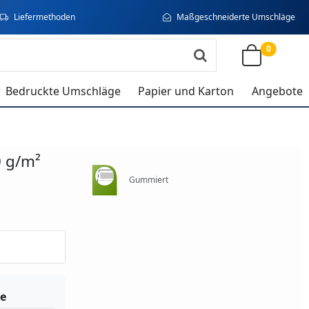
Liefermethoden
Maßgeschneiderte Umschläge
0
Bedruckte Umschläge
Papier und Karton
Angebote
0 g/m²
Gummiert
e