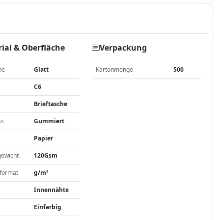
ial & Oberfläche
Verpackung
he
Glatt
Kartonmenge
500
C6
Brieftasche
ss
Gummiert
Papier
gewicht
120Gsm
format
g/m²
Innennähte
Einfarbig