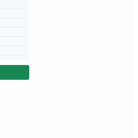
%
%
%
%
%