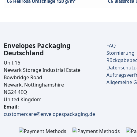
C6 Hellrosa Umschläge 120 g/m²
C6 Blassrosa
Envelopes Packaging
FAQ
Deutschland
Stornierung
Rückgabebe
Unit 16
Datenschutz-
Newark Storage Industrial Estate
Auftragsverf
Bowbridge Road
Allgemeine 
Newark, Nottinghamshire
NG24 4EQ
United Kingdom
Email:
customercare@envelopespackaging.de