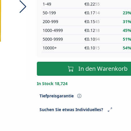
1-49
€0.22
55
50-199
€0.17
14
23
200-999
€0.15
45
31
1000-4999
€0.12
18
45
5000-9999
€0.10
94
51
10000+
€0.10
15
54
In den Warenkorb
In Stock 18,724
Tiefpreisgarantie
Suchen Sie etwas Individuelles?