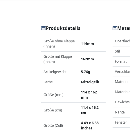
Produktdetails
Mater
Größe ohne Klappe
Oberfläc
114mm
(innen)
Stil
Größe mit Klappe
162mm
Format
(innen)
Verschlu
Artikelgewicht
5.76g
Material
Farbe
Mittelgelb
Material
114 x 162
Größe (mm)
mm
Gewichts
11.4 x 16.2
Größe (cm)
Nähte
cm
Fenster
4.49 x 6.38
Größe (Zoll)
inches