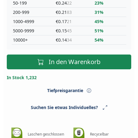
50-199
€0.24
22
23%
200-999
€0.21
83
31%
1000-4999
€0.17
21
45%
5000-9999
€0.15
45
51%
10000+
€0.14
34
54%
In den Warenkorb
In Stock 1,232
Tiefpreisgarantie
Suchen Sie etwas Individuelles?
Laschen geschlossen
Recycelbar