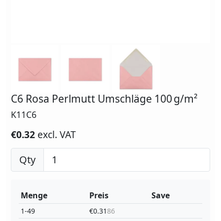
C6 Rosa Perlmutt Umschläge 100 g/m²
K11C6
€0.32
excl. VAT
Qty
Menge
Preis
Save
1-49
€0.31
86