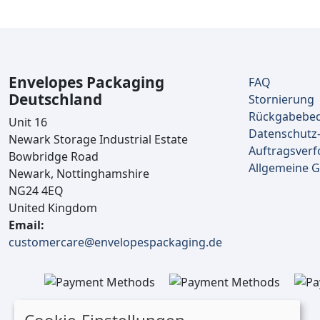
Envelopes Packaging
FAQ
Deutschland
Stornierung
Rückgabebe
Unit 16
Datenschutz-
Newark Storage Industrial Estate
Auftragsverf
Bowbridge Road
Allgemeine 
Newark, Nottinghamshire
NG24 4EQ
United Kingdom
Email:
customercare@envelopespackaging.de