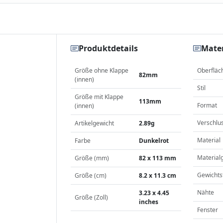
Produktdetails
Mater
Größe ohne Klappe
Oberfläc
82mm
(innen)
Stil
Größe mit Klappe
113mm
Format
(innen)
Verschlu
Artikelgewicht
2.89g
Material
Farbe
Dunkelrot
Material
Größe (mm)
82 x 113 mm
Gewichts
Größe (cm)
8.2 x 11.3 cm
Nähte
3.23 x 4.45
Größe (Zoll)
inches
Fenster