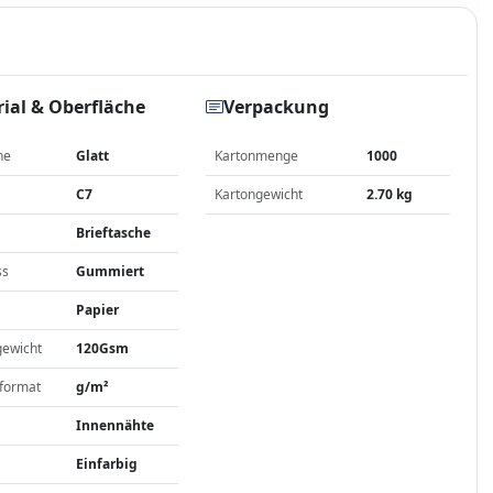
ial & Oberfläche
Verpackung
he
Glatt
Kartonmenge
1000
C7
Kartongewicht
2.70 kg
Brieftasche
ss
Gummiert
Papier
gewicht
120Gsm
format
g/m²
Innennähte
Einfarbig