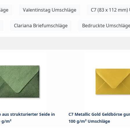
läge
Valentinstag Umschläge
C7 (83 x 112 mm)
Clariana Briefumschläge
Bedruckte Umschläg
aus strukturierter Seide in
C7 Metallic Gold Geldbörse gu
 g/m²
100 g/m² Umschläge