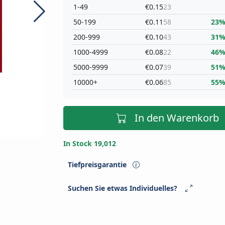
1-49
€0.15
23
50-199
€0.11
58
23
200-999
€0.10
43
31
1000-4999
€0.08
22
46
5000-9999
€0.07
39
51
10000+
€0.06
85
55
In den Warenkorb
In Stock 19,012
Tiefpreisgarantie
Suchen Sie etwas Individuelles?