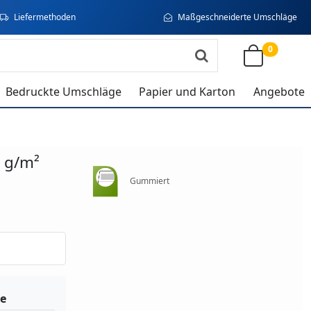
Liefermethoden
Maßgeschneiderte Umschläge
0
Bedruckte Umschläge
Papier und Karton
Angebote
 g/m²
Gummiert
e