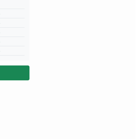
%
%
%
%
%