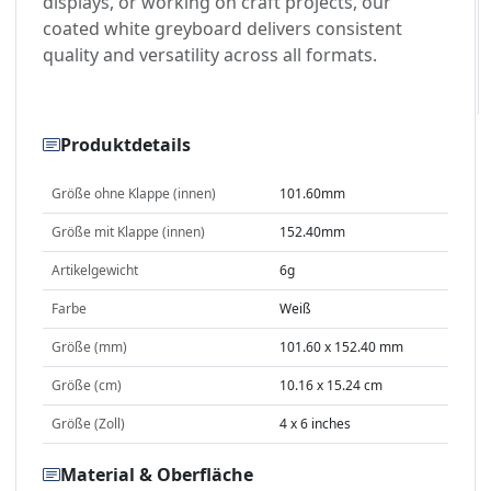
displays, or working on craft projects, our
coated white greyboard delivers consistent
quality and versatility across all formats.
Produktdetails
Größe ohne Klappe (innen)
101.60mm
Größe mit Klappe (innen)
152.40mm
Artikelgewicht
6g
Farbe
Weiß
Größe (mm)
101.60 x 152.40 mm
Größe (cm)
10.16 x 15.24 cm
Größe (Zoll)
4 x 6 inches
Material & Oberfläche