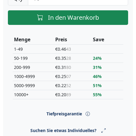
In den Warenkorb
Menge
Preis
Save
1-49
€0.46
43
50-199
€0.35
28
24%
200-999
€0.31
80
31%
1000-4999
€0.25
07
46%
5000-9999
€0.22
52
51%
10000+
€0.20
89
55%
Tiefpreisgarantie
Suchen Sie etwas Individuelles?