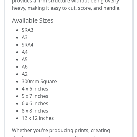
provides a firm structure without being overly
heavy, making it easy to cut, score, and handle.
Available Sizes
SRA3
A3
SRA4
A4
A5
A6
A2
300mm Square
4 x 6 inches
5 x 7 inches
6 x 6 inches
8 x 8 inches
12 x 12 inches
Whether you're producing prints, creating