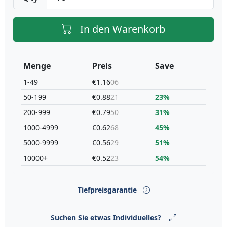
In den Warenkorb
Menge
Preis
Save
1-49
€1.16
06
50-199
€0.88
21
23%
200-999
€0.79
50
31%
1000-4999
€0.62
68
45%
5000-9999
€0.56
29
51%
10000+
€0.52
23
54%
Tiefpreisgarantie
Suchen Sie etwas Individuelles?