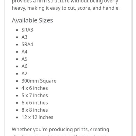
provides a firm structure without being overly
heavy, making it easy to cut, score, and handle.
Available Sizes
SRA3
A3
SRA4
A4
A5
A6
A2
300mm Square
4 x 6 inches
5 x 7 inches
6 x 6 inches
8 x 8 inches
12 x 12 inches
Whether you're producing prints, creating