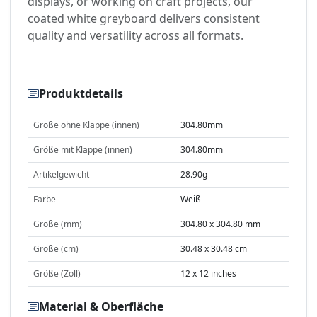
displays, or working on craft projects, our
coated white greyboard delivers consistent
quality and versatility across all formats.
Produktdetails
Größe ohne Klappe (innen)
304.80mm
Größe mit Klappe (innen)
304.80mm
Artikelgewicht
28.90g
Farbe
Weiß
Größe (mm)
304.80 x 304.80 mm
Größe (cm)
30.48 x 30.48 cm
Größe (Zoll)
12 x 12 inches
Material & Oberfläche