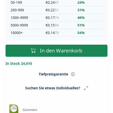
50-199
€0.24
97
24%
200-999
€0.22
51
31%
1000-4999
€0.17
74
46%
5000-9999
€0.15
94
51%
10000+
€0.14
79
54%
In den Warenkorb
In Stock 24,610
Tiefpreisgarantie
Suchen Sie etwas Individuelles?
Gummiert