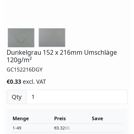
Dunkelgrau 152 x 216mm Umschläge
120g/m²
GC152216DGY
€0.33
excl. VAT
Qty
Menge
Preis
Save
1-49
€0.32
86