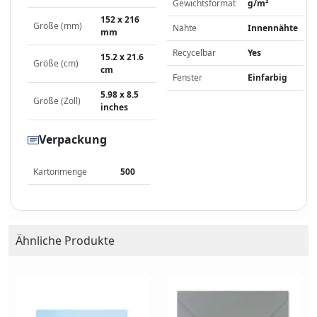
Gewichtsformat
g/m²
152 x 216
Größe (mm)
Nähte
Innennähte
mm
Recycelbar
Yes
15.2 x 21.6
Größe (cm)
cm
Fenster
Einfarbig
5.98 x 8.5
Größe (Zoll)
inches
Verpackung
Kartonmenge
500
Ähnliche Produkte