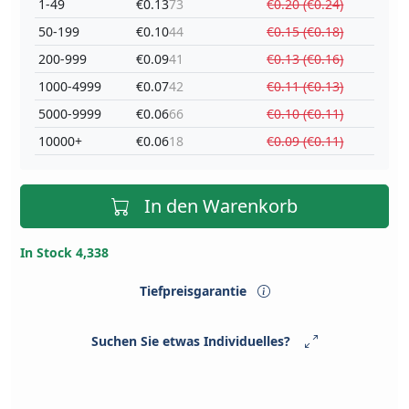
1-49
€0.13
73
€0.20 (€0.24)
50-199
€0.10
44
€0.15 (€0.18)
200-999
€0.09
41
€0.13 (€0.16)
1000-4999
€0.07
42
€0.11 (€0.13)
5000-9999
€0.06
66
€0.10 (€0.11)
10000+
€0.06
18
€0.09 (€0.11)
In den Warenkorb
In Stock 4,338
Tiefpreisgarantie
Suchen Sie etwas Individuelles?