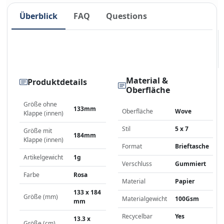
Überblick
FAQ
Questions
Material &
Produktdetails
Oberfläche
Größe ohne
133mm
Oberfläche
Wove
Klappe (innen)
Stil
5 x 7
Größe mit
184mm
Klappe (innen)
Format
Brieftasche
Artikelgewicht
1g
Verschluss
Gummiert
Farbe
Rosa
Material
Papier
133 x 184
Größe (mm)
Materialgewicht
100Gsm
mm
Recycelbar
Yes
13.3 x
Größe (cm)