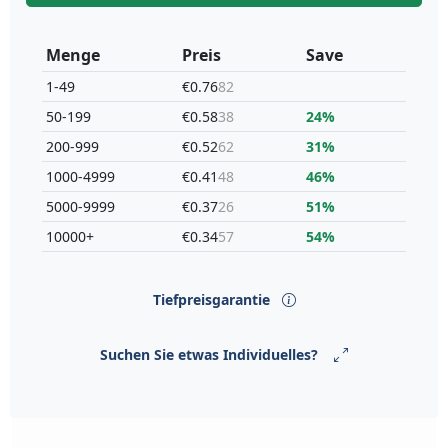
Menge
Preis
Save
1-49
€0.76
82
50-199
€0.58
38
24%
200-999
€0.52
62
31%
1000-4999
€0.41
48
46%
5000-9999
€0.37
26
51%
10000+
€0.34
57
54%
Tiefpreisgarantie
Suchen Sie etwas Individuelles?