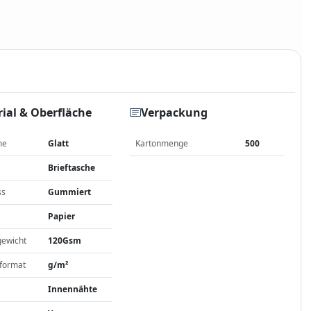
ial & Oberfläche
Verpackung
he
Glatt
Kartonmenge
500
Brieftasche
ss
Gummiert
Papier
gewicht
120Gsm
format
g/m²
Innennähte