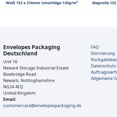
Weiß 152 x 216mm Umschläge 120g/m²
Magnolie 15
Envelopes Packaging
FAQ
Deutschland
Stornierung
Rückgabebe
Unit 16
Datenschutz-
Newark Storage Industrial Estate
Auftragsverf
Bowbridge Road
Allgemeine 
Newark, Nottinghamshire
NG24 4EQ
United Kingdom
Email:
customercare@envelopespackaging.de