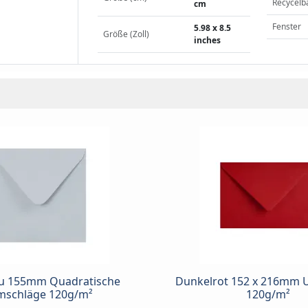
Recycelb
cm
Fenster
5.98 x 8.5
Größe (Zoll)
inches
au 155mm Quadratische
Dunkelrot 152 x 216mm 
schläge 120g/m²
120g/m²