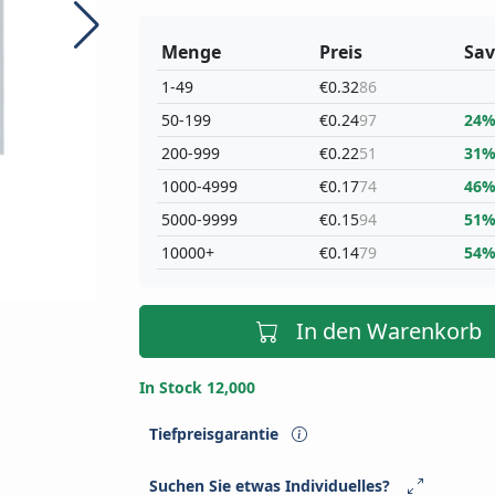
Menge
Preis
Sav
1-49
€0.32
86
50-199
€0.24
97
24
200-999
€0.22
51
31
1000-4999
€0.17
74
46
5000-9999
€0.15
94
51
10000+
€0.14
79
54
In den Warenkorb
In Stock 12,000
Tiefpreisgarantie
Suchen Sie etwas Individuelles?