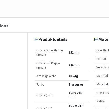
ions
Produktdetails
Mater
Größe ohne Klappe
Oberfläc
152mm
(innen)
Format
Größe mit Klappe
216mm
Verschlu
(innen)
Material
Artikelgewicht
10.24g
Material
Farbe
Blassgrau
Gewichts
152 x 216
Größe (mm)
mm
Nähte
15.2 x 21.6
Größe (cm)