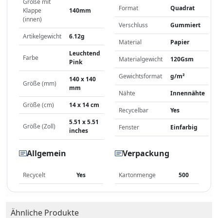
Größe mit
Format
Quadrat
Klappe
140mm
(innen)
Verschluss
Gummiert
Artikelgewicht
6.12g
Material
Papier
Leuchtend
Farbe
Materialgewicht
120Gsm
Pink
Gewichtsformat
g/m²
140 x 140
Größe (mm)
mm
Nähte
Innennähte
Größe (cm)
14 x 14 cm
Recycelbar
Yes
5.51 x 5.51
Größe (Zoll)
Fenster
Einfarbig
inches
Allgemein
Verpackung
Recycelt
Yes
Kartonmenge
500
Ähnliche Produkte