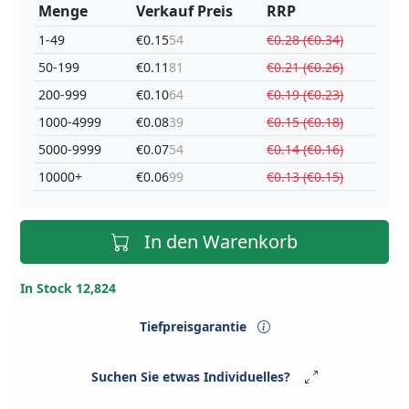
Menge
Verkauf Preis
RRP
1-49
€0.15
54
€0.28 (€0.34)
50-199
€0.11
81
€0.21 (€0.26)
200-999
€0.10
64
€0.19 (€0.23)
1000-4999
€0.08
39
€0.15 (€0.18)
5000-9999
€0.07
54
€0.14 (€0.16)
10000+
€0.06
99
€0.13 (€0.15)
In den Warenkorb
In Stock 12,824
Tiefpreisgarantie
Suchen Sie etwas Individuelles?