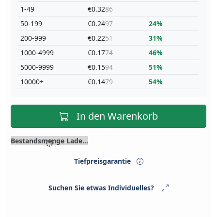
1-49
€0.32
86
50-199
€0.24
97
24%
200-999
€0.22
51
31%
1000-4999
€0.17
74
46%
5000-9999
€0.15
94
51%
10000+
€0.14
79
54%
In den Warenkorb
Bestandsmenge Lade...
Tiefpreisgarantie
Suchen Sie etwas Individuelles?