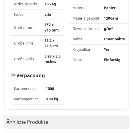
Artikelgewicht
10.24g
Material
Papier
Farbe
Lila
Materialgewicht
120Gsm
152 x
Größe (mm)
Gewichtsformat
g/m²
216 mm
Nähte
Innennähte
15.2 x
Größe (cm)
21.6 cm
Recycelbar
Yes
5.98 x 8.5
Größe (Zoll)
Fenster
Einfarbig
inches
Verpackung
Kartonmenge
1000
Kartongewicht
0.00 kg
Ähnliche Produkte